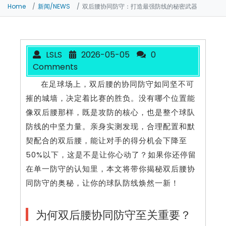
Home
新闻/NEWS
双后腰协同防守：打造最强防线的秘密武器
LSLS
2026-05-05
0
Comments
在足球场上，双后腰的协同防守如同坚不可
摧的城墙，决定着比赛的胜负。没有哪个位置能
像双后腰那样，既是攻防的核心，也是整个球队
防线的中坚力量。亲身实测发现，合理配置和默
契配合的双后腰，能让对手的得分机会下降至
50%以下，这是不是让你心动了？如果你还停留
在单一防守的认知里，本文将带你揭秘双后腰协
同防守的奥秘，让你的球队防线焕然一新！
为何双后腰协同防守至关重要？