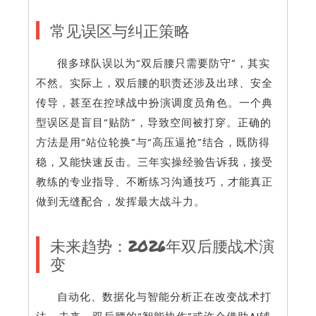
常见误区与纠正策略
很多球队误以为“双后腰只需要防守”，其实
不然。实际上，双后腰的职责还涉及出球、安全
传导，甚至在控球战中扮演调度员角色。一个典
型误区是盲目“贴防”，导致空间被打穿。正确的
方法是用“站位轮换”与“高压逼抢”结合，既防得
稳，又能快速反击。三年实操经验告诉我，接受
教练的专业指导、不断练习沟通技巧，才能真正
做到无缝配合，发挥最大战斗力。
未来趋势：2026年双后腰战术演
变
自动化、数据化与智能分析正在改变战术打