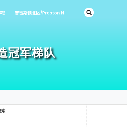
赛程
普雷斯顿北区/Preston N
造冠军梯队
搜索