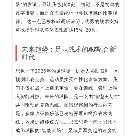
器”的尝试，最让我感触深刻。切记，不是简单的
数字堆砌，而是在海量统计中寻找潜藏的比赛规
律。 这一点已被权威调研证明，优秀的战术支持
可以提升球队整体表现高达15%-20%。
未来趋势：足坛战术的AI融合新
时代
想象一下2026年的足球场：机器人协助裁判，AI
预测比赛走势，运动员接受个性化训练方案。我
们不仅在战术上迎来革命，更在训练、管理上融
入智能科技。未来的球队，是一支由“智慧+人性”
共同驱动的复杂系统。而我观察到的行业内幕
是，多家顶级俱乐部已秘密开展AI模拟战术演
练，效果远超传统方法。只需思考一问：当技术
成为球队的“智能大脑”，足坛异军突起的速度究