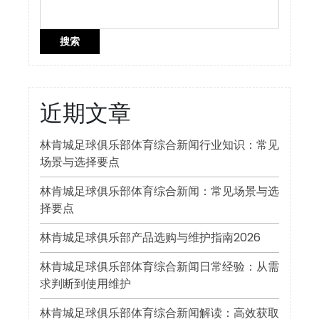
航
搜索
近期文章
林肯城足球俱乐部体育综合新闻行业知识：常见
场景与选择要点
林肯城足球俱乐部体育综合新闻：常见场景与选
择要点
林肯城足球俱乐部产品选购与维护指南2026
林肯城足球俱乐部体育综合新闻日常经验：从需
求判断到使用维护
林肯城足球俱乐部体育综合新闻解读：高效获取