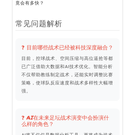
竟会有多快？
常见问题解析
❓ 目前哪些战术已经被科技深度融合？
目前，控球战术、空间压缩与高位逼抢等都
已广泛借助大数据和AI技术优化。智能分析
不仅帮助教练制定战术，还能实时调整比赛
策略，使球队反应速度和战术多样性大幅增
强。
❓ AI在未来足坛战术演变中会扮演什
么样的角色？
AI将不仅仅是数据分析工具，更将成为战术