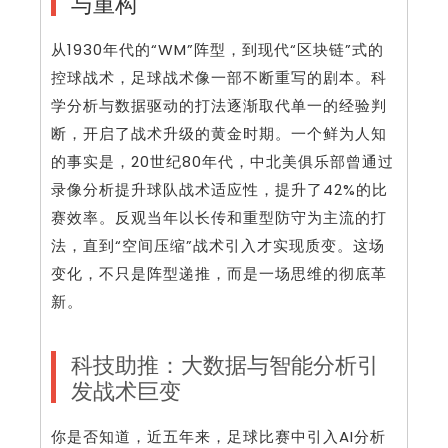
与重构
从1930年代的“WM”阵型，到现代“区块链”式的
控球战术，足球战术像一部不断重写的剧本。科
学分析与数据驱动的打法逐渐取代单一的经验判
断，开启了战术升级的黄金时期。一个鲜为人知
的事实是，20世纪80年代，中北美俱乐部曾通过
录像分析提升球队战术适应性，提升了42%的比
赛效率。反观当年以长传和重型防守为主流的打
法，直到“空间压缩”战术引入才实现质变。这场
变化，不只是阵型递推，而是一场思维的彻底革
新。
科技助推：大数据与智能分析引
发战术巨变
你是否知道，近五年来，足球比赛中引入AI分析