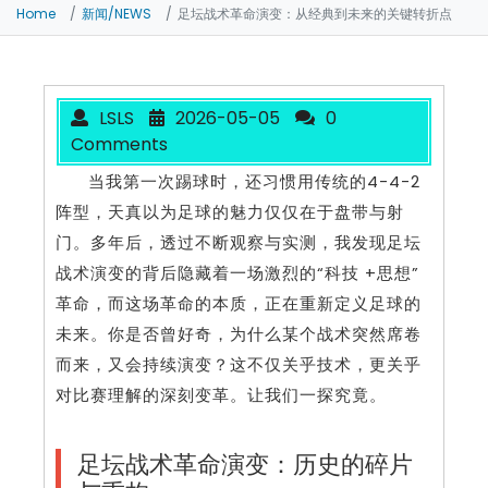
Home
新闻/NEWS
足坛战术革命演变：从经典到未来的关键转折点
LSLS
2026-05-05
0
Comments
当我第一次踢球时，还习惯用传统的4-4-2
阵型，天真以为足球的魅力仅仅在于盘带与射
门。多年后，透过不断观察与实测，我发现足坛
战术演变的背后隐藏着一场激烈的“科技 +思想”
革命，而这场革命的本质，正在重新定义足球的
未来。你是否曾好奇，为什么某个战术突然席卷
而来，又会持续演变？这不仅关乎技术，更关乎
对比赛理解的深刻变革。让我们一探究竟。
足坛战术革命演变：历史的碎片