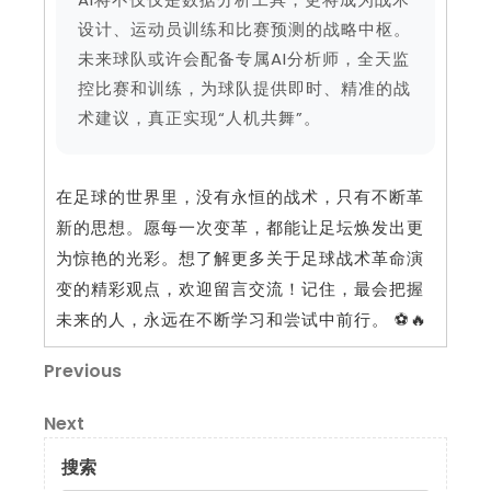
设计、运动员训练和比赛预测的战略中枢。
未来球队或许会配备专属AI分析师，全天监
控比赛和训练，为球队提供即时、精准的战
术建议，真正实现“人机共舞”。
在足球的世界里，没有永恒的战术，只有不断革
新的思想。愿每一次变革，都能让足坛焕发出更
为惊艳的光彩。想了解更多关于足球战术革命演
变的精彩观点，欢迎留言交流！记住，最会把握
未来的人，永远在不断学习和尝试中前行。 ⚽🔥
文
Previous
Previous
Post
章
Next
Next
导
Post
搜索