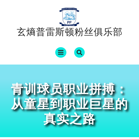
Skip
to
content
玄熵普雷斯顿粉丝俱乐部
Open
Menu
青训球员职业拼搏：
从童星到职业巨星的
真实之路