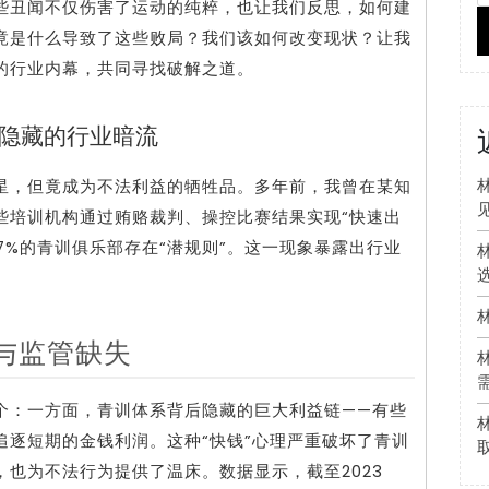
些丑闻不仅伤害了运动的纯粹，也让我们反思，如何建
竟是什么导致了这些败局？我们该如何改变现状？让我
的行业内幕，共同寻找破解之道。
隐藏的行业暗流
星，但竟成为不法利益的牺牲品。多年前，我曾在某知
些培训机构通过贿赂裁判、操控比赛结果实现“快速出
7%的青训俱乐部存在“潜规则”。这一现象暴露出行业
与监管缺失
个：一方面，青训体系背后隐藏的巨大利益链——有些
追逐短期的金钱利润。这种“快钱”心理严重破坏了青训
也为不法行为提供了温床。数据显示，截至2023