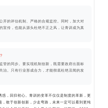
公开的评估机制、严格的合规监控。同时，加大对
的宣传，也能从源头杜绝不正之风，让青训成为真
？
监管的同步。要实现机制创新，既需要政府出面标
共治。只有行业形成合力，才能彻底杜绝丑闻的发
诱惑，回归初心。青训的变革不仅仅是制度的革新，更
题，敢于创新创新，少走弯路，未来一定可以看到更纯