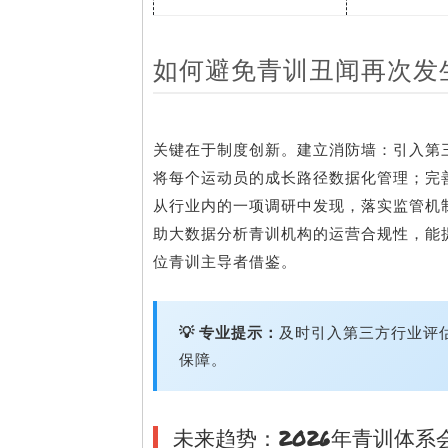
如何避免青训丑闻再次发
关键在于制度创新。建立消防墙：引入第
将每个运动员的成长路径数据化管理；完
从行业内的一项调研中发现，落实监管机
助大数据分析青训机构的运营合规性，能
位青训主导者借鉴。
💡 专业提示：
及时引入第三方行业评
保障。
未来趋势：2026年青训体系