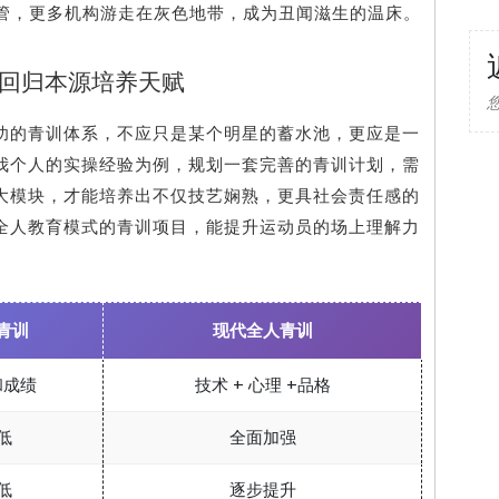
监管，更多机构游走在灰色地带，成为丑闻滋生的温床。
回归本源培养天赋
功的青训体系，不应只是某个明星的蓄水池，更应是一
我个人的实操经验为例，规划一套完善的青训计划，需
大模块，才能培养出不仅技艺娴熟，更具社会责任感的
全人教育模式的青训项目，能提升运动员的场上理解力
青训
现代全人青训
和成绩
技术 + 心理 +品格
低
全面加强
低
逐步提升