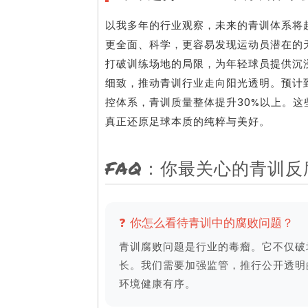
以我多年的行业观察，未来的青训体系将
更全面、科学，更容易发现运动员潜在的天
打破训练场地的局限，为年轻球员提供沉
细致，推动青训行业走向阳光透明。预计到
控体系，青训质量整体提升30%以上。
真正还原足球本质的纯粹与美好。
FAQ：你最关心的青训
❓ 你怎么看待青训中的腐败问题？
青训腐败问题是行业的毒瘤。它不仅破
长。我们需要加强监管，推行公开透明
环境健康有序。