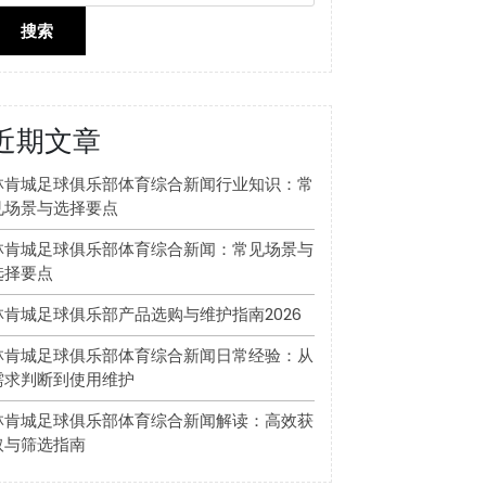
搜索
近期文章
林肯城足球俱乐部体育综合新闻行业知识：常
见场景与选择要点
林肯城足球俱乐部体育综合新闻：常见场景与
选择要点
林肯城足球俱乐部产品选购与维护指南2026
林肯城足球俱乐部体育综合新闻日常经验：从
需求判断到使用维护
林肯城足球俱乐部体育综合新闻解读：高效获
取与筛选指南