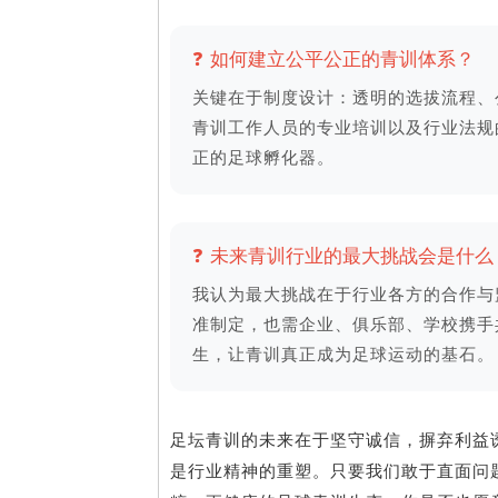
❓ 如何建立公平公正的青训体系？
关键在于制度设计：透明的选拔流程、
青训工作人员的专业培训以及行业法规
正的足球孵化器。
❓ 未来青训行业的最大挑战会是什么
我认为最大挑战在于行业各方的合作与
准制定，也需企业、俱乐部、学校携手
生，让青训真正成为足球运动的基石。
足坛青训的未来在于坚守诚信，摒弃利益
是行业精神的重塑。只要我们敢于直面问