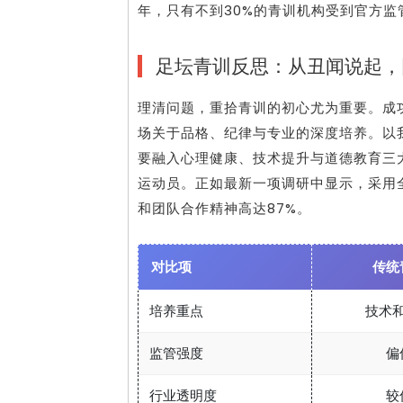
年，只有不到30%的青训机构受到官方
足坛青训反思：从丑闻说起，
理清问题，重拾青训的初心尤为重要。成
场关于品格、纪律与专业的深度培养。以
要融入心理健康、技术提升与道德教育三
运动员。正如最新一项调研中显示，采用
和团队合作精神高达87%。
对比项
传统
培养重点
技术
监管强度
偏
行业透明度
较