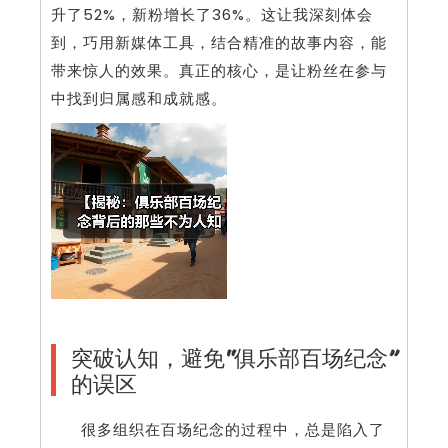
升了52%，新粉增长了36%。这让我深刻体会
到，巧用新媒体工具，结合精准的故事内容，能
带来惊人的效果。真正的核心，是让粉丝在参与
中找到归属感和成就感。
突破认知，避免“俱乐部百场纪念”
的误区
很多组织在百场纪念的过程中，总是陷入了