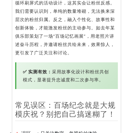
循环刷屏式的活动设计，这其实会让粉丝反感。
我们需要认识到，单纯的数量堆砌，无法换来深
层次的粉丝归属。反之，融入个性化、故事性和
创新体验，才能激发粉丝的主动参与。如去年某
俱乐部策划了一场“百场记忆画展”，用老照片讲
述奋斗历程，并邀请粉丝共绘未来，效果惊人，
更引发了广泛关注和讨论。
✅ 实测有效：
采用故事化设计和粉丝共创
模式，显著提升忠诚度和二次参与率。
常见误区：百场纪念就是大规
模庆祝？别把自己搞迷糊了！