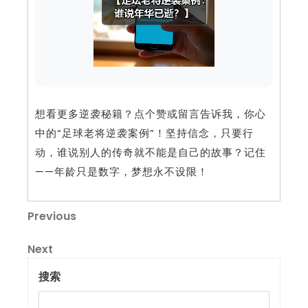
想看更多逆袭秘籍？点个赞或留言告诉我，你心
中的“足球老将逆袭案例”！坚持信念，只要行
动，谁说别人的传奇就不能是自己的故事？记住
——年龄只是数字，梦想永不设限！
文
Previous
Previous
Post
章
Next
Next
导
Post
搜索
航