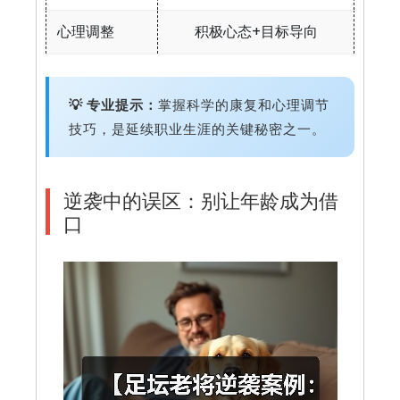
心理调整
积极心态+目标导向
💡 专业提示：
掌握科学的康复和心理调节
技巧，是延续职业生涯的关键秘密之一。
逆袭中的误区：别让年龄成为借
口