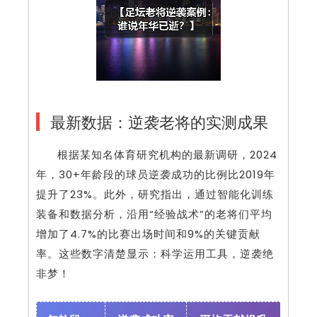
最新数据：逆袭老将的实测成果
根据某知名体育研究机构的最新调研，2024
年，30+年龄段的球员逆袭成功的比例比2019年
提升了23%。此外，研究指出，通过智能化训练
装备和数据分析，沿用“经验战术”的老将们平均
增加了4.7%的比赛出场时间和9%的关键贡献
率。这些数字清楚显示：科学运用工具，逆袭绝
非梦！