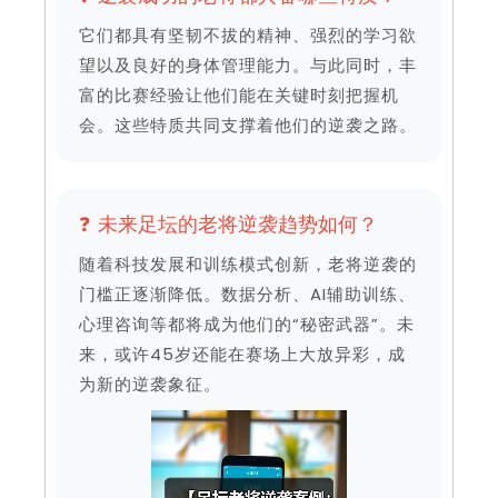
它们都具有坚韧不拔的精神、强烈的学习欲
望以及良好的身体管理能力。与此同时，丰
富的比赛经验让他们能在关键时刻把握机
会。这些特质共同支撑着他们的逆袭之路。
❓ 未来足坛的老将逆袭趋势如何？
随着科技发展和训练模式创新，老将逆袭的
门槛正逐渐降低。数据分析、AI辅助训练、
心理咨询等都将成为他们的“秘密武器”。未
来，或许45岁还能在赛场上大放异彩，成
为新的逆袭象征。