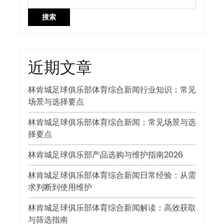
搜索
近期文章
林肯城足球俱乐部体育综合新闻行业知识：常见
场景与选择要点
林肯城足球俱乐部体育综合新闻：常见场景与选
择要点
林肯城足球俱乐部产品选购与维护指南2026
林肯城足球俱乐部体育综合新闻日常经验：从需
求判断到使用维护
林肯城足球俱乐部体育综合新闻解读：高效获取
与筛选指南