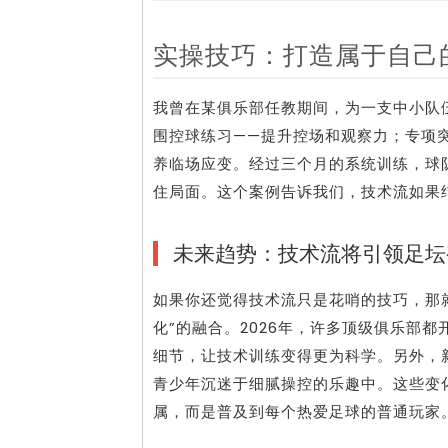
实操技巧：打造属于自己
我曾在某俱乐部任教期间，为一支中小队
围控球练习——提升控场和观察力；专项
养临场应变。经过三个月的系统训练，球
住局面。这个案例告诉我们，技术流如果
未来趋势：技术流将引领足坛
如果你还觉得技术流只是花哨的技巧，那就
化”的融合。2026年，许多顶级俱乐部
细节，让技术训练变得更为科学。另外，
青少年沉迷于细腻操控的乐趣中。这些变
属，而是普及到每个热爱足球的普通玩家