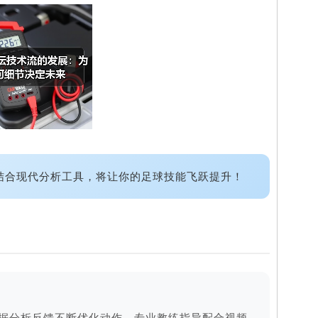
结合现代分析工具，将让你的足球技能飞跃提升！
据分析反馈不断优化动作。专业教练指导配合视频