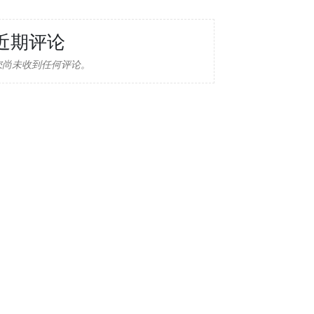
近期评论
您尚未收到任何评论。