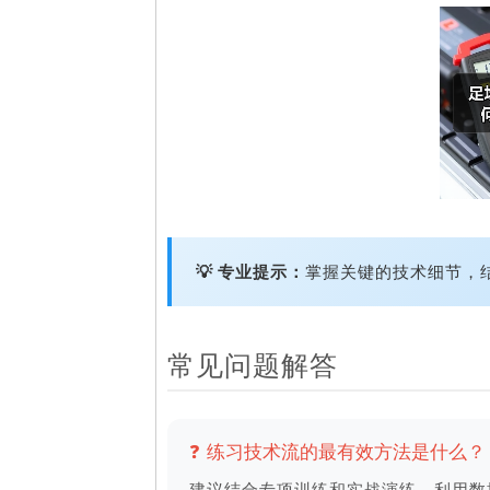
💡 专业提示：
掌握关键的技术细节，
常见问题解答
❓ 练习技术流的最有效方法是什么？
建议结合专项训练和实战演练，利用数