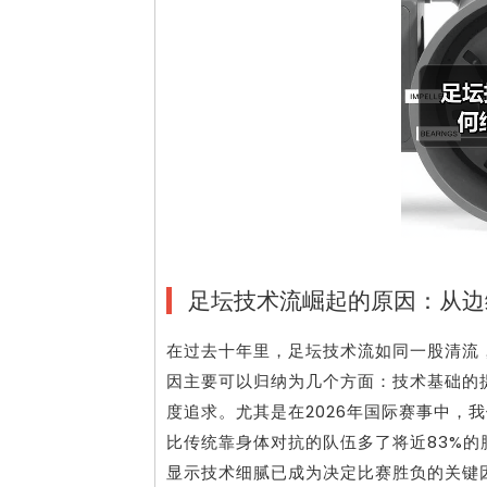
足坛技术流崛起的原因：从边
在过去十年里，足坛技术流如同一股清流
因主要可以归纳为几个方面：技术基础的
度追求。尤其是在2026年国际赛事中，
比传统靠身体对抗的队伍多了将近83%
显示技术细腻已成为决定比赛胜负的关键