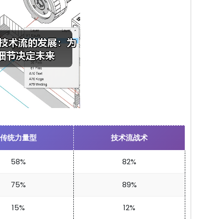
传统力量型
技术流战术
58%
82%
75%
89%
15%
12%