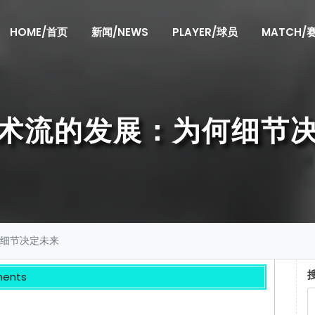
HOME/首页
新闻/NEWS
PLAYER/球员
MATCH/
术流的发展：为何细节
细节决定未来
ents