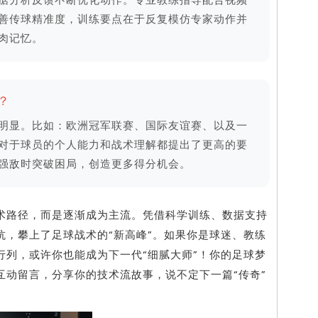
善传球精准度，训练要点在于反复模仿专家动作并
肉记忆。
？
明显。比如：欧洲冠军联赛、国际友谊赛、以及一
对于球员的个人能力和战术理解都提出了更高的要
强敌时突破困局，创造更多得分机会。
术路径，而是逐渐成为主流。凭借科学训练、数据支持
抗，攀上了足球战术的“新高峰”。如果你是球迷、教练
行列，或许你也能成为下一代“细腻大师”！你的足球梦
互动留言，分享你的技术流故事，说不定下一篇“传奇”