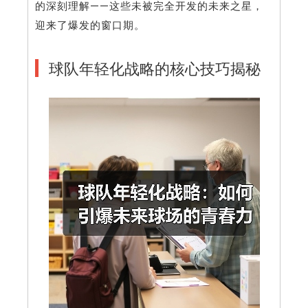
的深刻理解——这些未被完全开发的未来之星，
迎来了爆发的窗口期。
球队年轻化战略的核心技巧揭秘