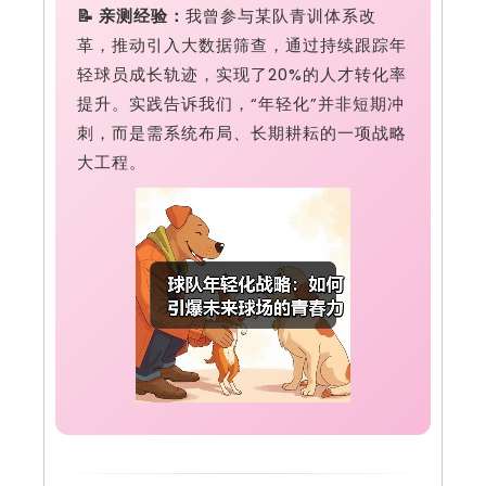
📝 亲测经验：
我曾参与某队青训体系改
革，推动引入大数据筛查，通过持续跟踪年
轻球员成长轨迹，实现了20%的人才转化率
提升。实践告诉我们，“年轻化”并非短期冲
刺，而是需系统布局、长期耕耘的一项战略
大工程。