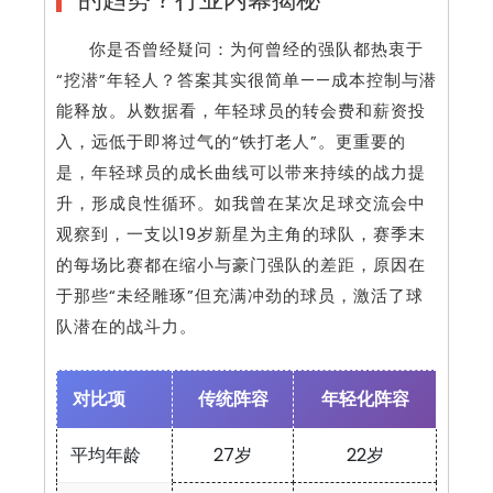
你是否曾经疑问：为何曾经的强队都热衷于
“挖潜”年轻人？答案其实很简单——成本控制与潜
能释放。从数据看，年轻球员的转会费和薪资投
入，远低于即将过气的“铁打老人”。更重要的
是，年轻球员的成长曲线可以带来持续的战力提
升，形成良性循环。如我曾在某次足球交流会中
观察到，一支以19岁新星为主角的球队，赛季末
的每场比赛都在缩小与豪门强队的差距，原因在
于那些“未经雕琢”但充满冲劲的球员，激活了球
队潜在的战斗力。
对比项
传统阵容
年轻化阵容
平均年龄
27岁
22岁