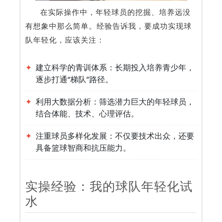
在实际操作中，年轻球员的挖掘、培养远没
有想象中那么简单。经验告诉我，要成功实现球
队年轻化，应该关注：
✦
建立科学的青训体系：长期投入培养青少年，
逐步打通“梯队”路径。
✦
利用大数据分析：筛选潜力巨大的年轻球员，
结合体能、技术、心理评估。
✦
注重球员多样化发展：不仅要技术出众，还要
具备篮球智商和抗压能力。
实操经验：我的球队年轻化试
水