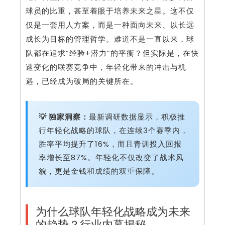
球员的比重，甚至着眼于培养未来之星。这不仅
仅是一套用人方案，而是一种面向未来、以长远
成长为目标的管理哲学。难道不是一直以来，球
队都在追求“经验+潜力”的平衡？但实际是，在快
速变化的联赛竞争中，年轻化带来的冲击与机
遇，已经成为破局的关键所在。
💡 独家洞察：
最新调研数据显示，积极推
行年轻化战略的球队，在连续3个赛季内，
胜率平均提升了16%，而且青训投入回报
率增长至87%。年轻化不仅改变了战术风
貌，更是金钱和成绩的双重保障。
为什么球队年轻化战略成为未来
的趋势？行业内幕揭秘