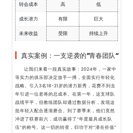
转会成本
高
低
成长潜力
有限
巨大
未来收益
受限
持续上升
真实案例：一支逆袭的“青春团队”
让我们来看一段真实故事：2024年，一家中
等实力的俱乐部决定放手一搏，全面实行年轻化
战略。引入3名18-21岁的潜力新秀，花费不到去
年引进一位老将的总成本。在第一年，这支球队
战绩平平，但教练团队却通过数据分析，发现这
批年轻人配合逐渐磨合。到了赛季末，他们竟然
冲进了联赛前六，成功赢得了“年度最具成长队
伍”的称号。这一切的转变，归功于对“潜在价值”