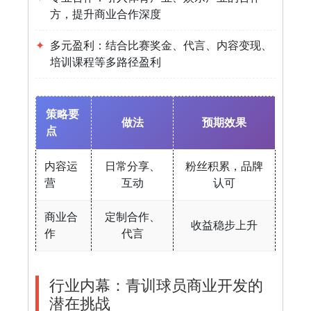
方，提升商业合作深度
✦
多元盈利：结合比赛奖金、代言、内容变现、
培训课程等多路径盈利
策略要
做法
预期效果
点
内容运
日常分享、
粉丝积累，品牌
营
互动
认可
商业合
定制合作、
收益稳步上升
作
代言
行业内幕：青训球员商业开发的
潜在挑战