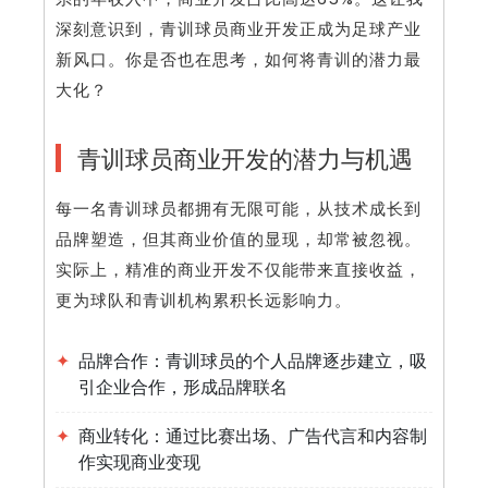
深刻意识到，青训球员商业开发正成为足球产业
新风口。你是否也在思考，如何将青训的潜力最
大化？
青训球员商业开发的潜力与机遇
每一名青训球员都拥有无限可能，从技术成长到
品牌塑造，但其商业价值的显现，却常被忽视。
实际上，精准的商业开发不仅能带来直接收益，
更为球队和青训机构累积长远影响力。
✦
品牌合作：青训球员的个人品牌逐步建立，吸
引企业合作，形成品牌联名
✦
商业转化：通过比赛出场、广告代言和内容制
作实现商业变现