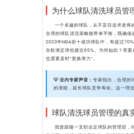
为什么球队清洗球员管
一个卓越的球队，从不盲目追求老将的
合理的球队清洗策略能带来平衡，既确保
2023年NBA前十成功球队中，有超过7
在欧洲足球也接近65%。为何如此？答案
也需要及时“更换弹力”。
💡 业内专家声音：
专家指出，合理的
的潜能，延长球队竞争寿命。这一理
球队清洗球员管理的真
我曾跟随一支职业足球队的管理层，经