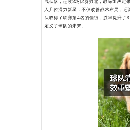
气低落，连续3场比赛败北，教练组决定
入几位潜力新星，不仅改善战术布局，还
队取得了联赛第4名的佳绩，胜率提升了3
定义了球队的未来。