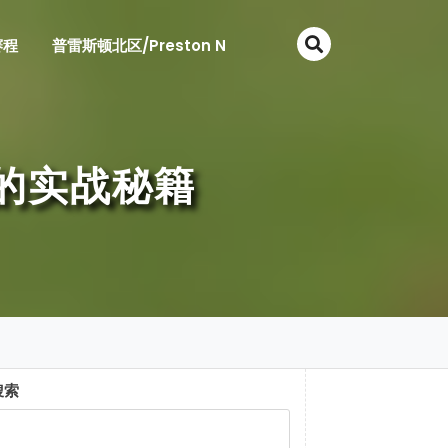
赛程
普雷斯顿北区/Preston N
的实战秘籍
搜索