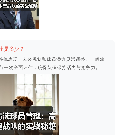
频率是多少？
队整体表现、未来规划和球员潜力灵活调整。一般建
行一次全面评估，确保队伍保持活力与竞争力。