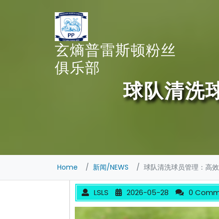
Skip
to
content
玄熵普雷斯顿粉丝
俱乐部
球队清洗
Home
新闻/NEWS
球队清洗球员管理：高效
LSLS
2026-05-28
0 Comm