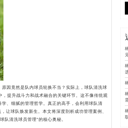
，原因竟然是队内球员轮换不当？实际上，球队清洗球
中，提升战斗力和战术融合的关键环节。这不像传统观
套科学、细腻的管理哲学。真正的高手，会利用球队清
衡点，让球队焕发新生。本文将深度剖析成功管理案例、
球队清洗球员管理”的核心奥秘。