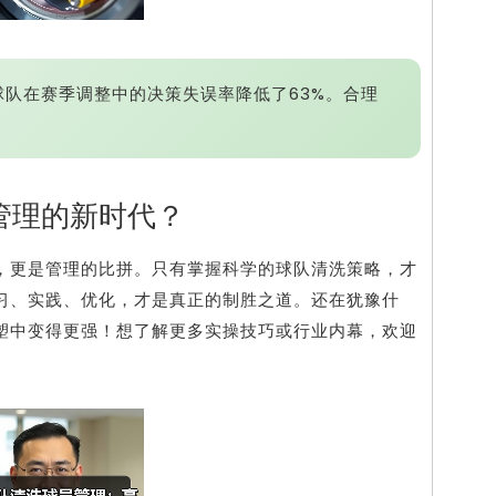
队在赛季调整中的决策失误率降低了63%。合理
管理的新时代？
，更是管理的比拼。只有掌握科学的球队清洗策略，才
习、实践、优化，才是真正的制胜之道。还在犹豫什
塑中变得更强！想了解更多实操技巧或行业内幕，欢迎