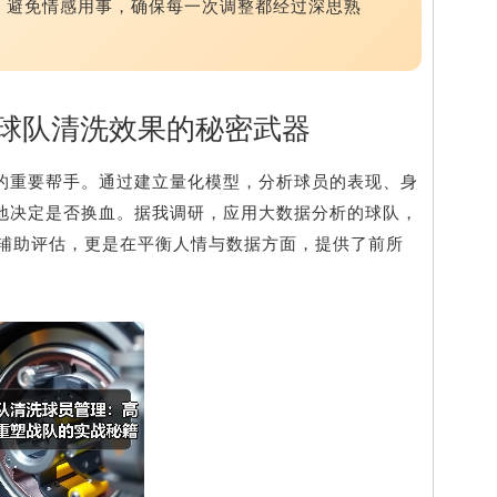
，避免情感用事，确保每一次调整都经过深思熟
升球队清洗效果的秘密武器
的重要帮手。通过建立量化模型，分析球员的表现、身
地决定是否换血。据我调研，应用大数据分析的球队，
AI辅助评估，更是在平衡人情与数据方面，提供了前所