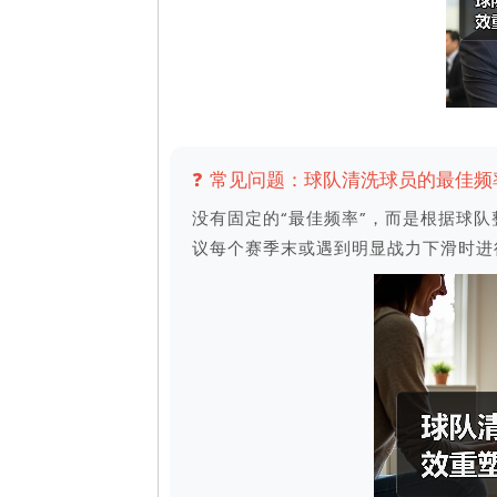
❓ 常见问题：球队清洗球员的最佳
没有固定的“最佳频率”，而是根据球
议每个赛季末或遇到明显战力下滑时进