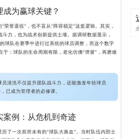
理成为赢球关键？
“荣誉退役”，也不盲从“阵容稳定”这套逻辑。其实，
战斗力，也为战术创新提供土壤。据调研数据显示，
0%的球队在赛季中进行过系统的球员调整，而这个数字
在于：球队的生命周期有限，老化仿佛“弹簧”，再磨难
球员清洗不仅提升团队战斗力，还能激发年轻球员
念，已成为管理者的必修课。
实案例：从危机到奇迹
历了一次前所未有的“球队大换血”。当时队伍内部士