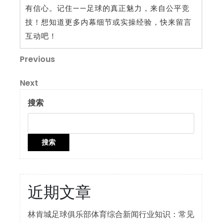
有信心。记住——足球的真正魅力，来自公平竞
技！想知道更多内幕细节或实操经验，快来留言
互动吧！
文
Previous
Previous
Post
章
Next
Next
导
Post
搜索
航
搜索
近期文章
林肯城足球俱乐部体育综合新闻行业知识：常见