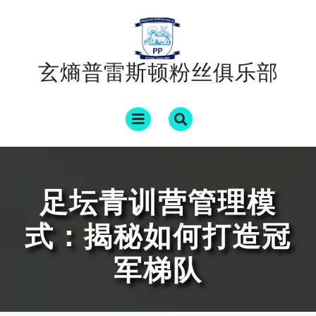
Skip
to
content
玄熵普雷斯顿粉丝俱乐部
Open
Menu
足坛青训营管理模
式：揭秘如何打造冠
军梯队