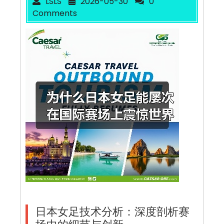
LSLS
2026-05-30
0
Comments
日本女足技术分析：深度剖析赛
场中的细节与创新