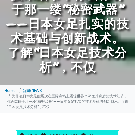
于那一缕“秘密武器”
——日本女足扎实的技
术基础与创新战术。
了解“日本女足技术分
析”，不仅
Home
新闻/NEWS
为什么日本女足能屡次在国际赛场上震惊世界？深究其背后的技术细节，
你会惊讶于那一缕“秘密武器”——日本女足扎实的技术基础与创新战术。了解
“日本女足技术分析”，不仅