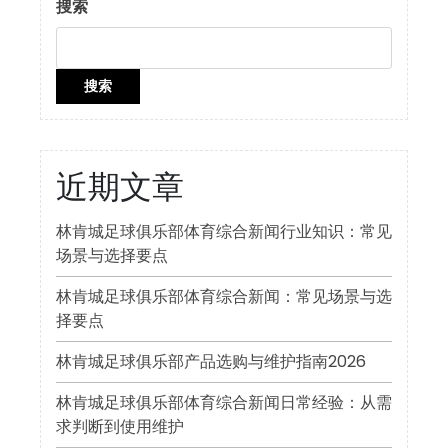
导
搜索
航
搜索
近期文章
林肯城足球俱乐部体育综合新闻行业知识：常见
场景与选择要点
林肯城足球俱乐部体育综合新闻：常见场景与选
择要点
林肯城足球俱乐部产品选购与维护指南2026
林肯城足球俱乐部体育综合新闻日常经验：从需
求判断到使用维护