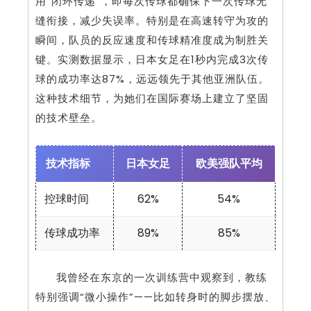
用“闭环传递”，即每次传球都确保下一次传球无
缝衔接，减少失误率。特别是在高速转守为攻的
瞬间，队员的反应速度和传球精准度成为制胜关
键。实测数据显示，日本女足在1秒内完成3次传
球的成功率达87%，远远领先于其他亚洲队伍。
这种技术细节，为她们在国际赛场上建立了坚固
的技术壁垒。
技术指标
日本女足
欧美强队平均
控球时间
62%
54%
传球成功率
89%
85%
我曾经在东京的一次训练营中观察到，教练
特别强调“微小操作”——比如转身时的脚步摆放、