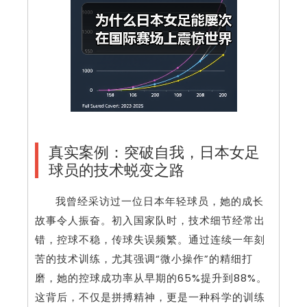
真实案例：突破自我，日本女足
球员的技术蜕变之路
我曾经采访过一位日本年轻球员，她的成长
故事令人振奋。初入国家队时，技术细节经常出
错，控球不稳，传球失误频繁。通过连续一年刻
苦的技术训练，尤其强调“微小操作”的精细打
磨，她的控球成功率从早期的65%提升到88%。
这背后，不仅是拼搏精神，更是一种科学的训练