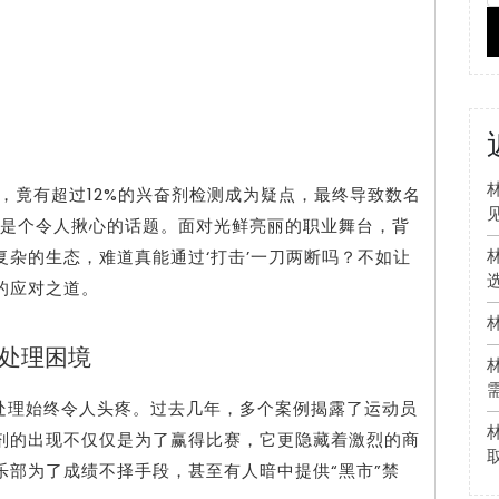
，竟有超过12%的兴奋剂检测成为疑点，最终导致数名
直是个令人揪心的话题。面对光鲜亮丽的职业舞台，背
杂的生态，难道真能通过‘打击’一刀两断吗？不如让
的应对之道。
处理困境
处理始终令人头疼。过去几年，多个案例揭露了运动员
剂的出现不仅仅是为了赢得比赛，它更隐藏着激烈的商
乐部为了成绩不择手段，甚至有人暗中提供“黑市”禁