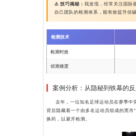
⚠️ 技巧揭秘：
我发现，经常关注国际
自己团队的检测体系，能有效提升侦破
检测技术
检测时效
侦测难度
案例分析：从隐秘到铁幕的反
去年，一位知名足球运动员在赛季中
背后隐藏着一个由多名运动员组成的黑市
换药，以避开检测。