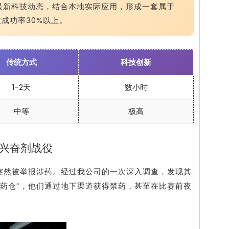
最新科技动态，结合本地实际应用，形成一套属于
成功率30%以上。
传统方式
科技创新
1-2天
数小时
中等
极高
兴奋剂战役
突然被举报涉药。经过我公司的一次深入调查，发现其
“药仓”，他们通过地下渠道获得禁药，甚至在比赛前夜