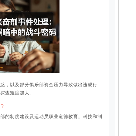
诱惑，以及部分俱乐部资金压力导致做出违规行
让探查难度加大。
剂？
内部的制度建设及运动员职业道德教育。科技和制