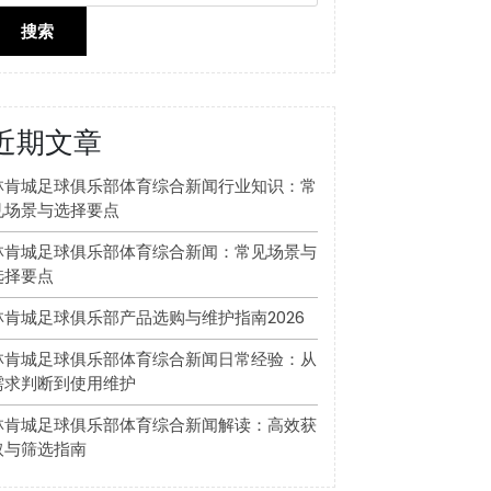
搜索
近期文章
林肯城足球俱乐部体育综合新闻行业知识：常
见场景与选择要点
林肯城足球俱乐部体育综合新闻：常见场景与
选择要点
林肯城足球俱乐部产品选购与维护指南2026
林肯城足球俱乐部体育综合新闻日常经验：从
需求判断到使用维护
林肯城足球俱乐部体育综合新闻解读：高效获
取与筛选指南