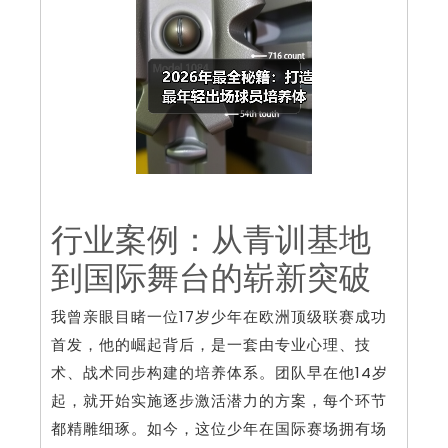
行业案例：从青训基地
到国际舞台的崭新突破
我曾亲眼目睹一位17岁少年在欧洲顶级联赛成功
首发，他的崛起背后，是一套由专业心理、技
术、战术同步构建的培养体系。团队早在他14岁
起，就开始实施逐步激活潜力的方案，每个环节
都精雕细琢。如今，这位少年在国际赛场拥有场