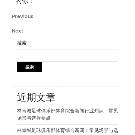
的你！
文
Previous
Previous
Post
章
Next
Next
导
Post
搜索
航
搜索
近期文章
林肯城足球俱乐部体育综合新闻行业知识：常见
场景与选择要点
林肯城足球俱乐部体育综合新闻：常见场景与选