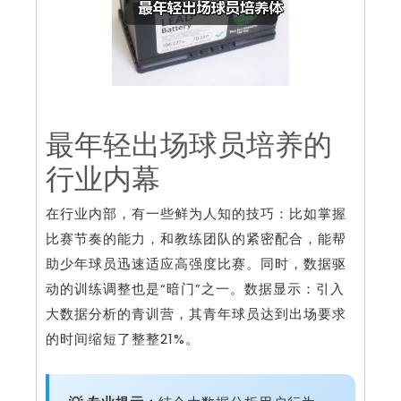
最年轻出场球员培养的
行业内幕
在行业内部，有一些鲜为人知的技巧：比如掌握
比赛节奏的能力，和教练团队的紧密配合，能帮
助少年球员迅速适应高强度比赛。同时，数据驱
动的训练调整也是“暗门”之一。数据显示：引入
大数据分析的青训营，其青年球员达到出场要求
的时间缩短了整整21%。