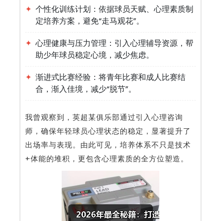
✦
个性化训练计划：依据球员天赋、心理素质制
定培养方案，避免“走马观花”。
✦
心理健康与压力管理：引入心理辅导资源，帮
助少年球员稳定心境，减少焦虑。
✦
渐进式比赛经验：将青年比赛和成人比赛结
合，渐入佳境，减少“脱节”。
我曾观察到，英超某俱乐部通过引入心理咨询
师，确保年轻球员心理状态的稳定，显著提升了
出场率与表现。由此可见，培养体系不只是技术
+体能的堆积，更包含心理素质的全方位塑造。