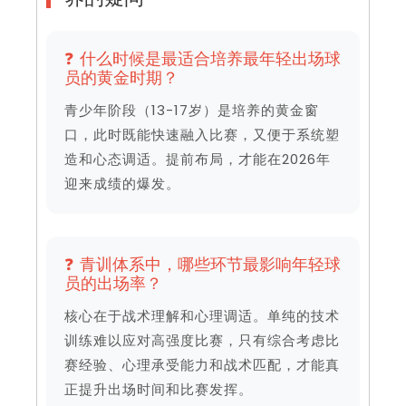
❓ 什么时候是最适合培养最年轻出场球
员的黄金时期？
青少年阶段（13-17岁）是培养的黄金窗
口，此时既能快速融入比赛，又便于系统塑
造和心态调适。提前布局，才能在2026年
迎来成绩的爆发。
❓ 青训体系中，哪些环节最影响年轻球
员的出场率？
核心在于战术理解和心理调适。单纯的技术
训练难以应对高强度比赛，只有综合考虑比
赛经验、心理承受能力和战术匹配，才能真
正提升出场时间和比赛发挥。