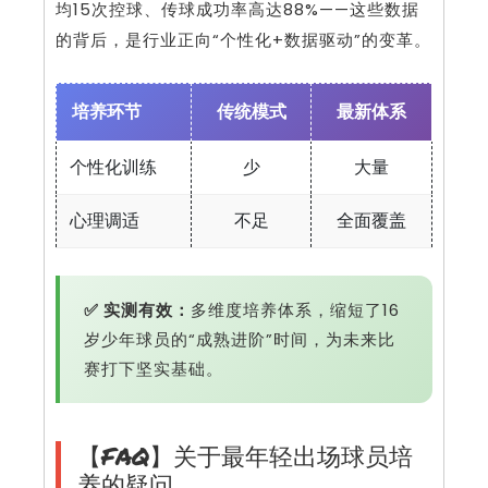
均15次控球、传球成功率高达88%——这些数据
的背后，是行业正向“个性化+数据驱动”的变革。
培养环节
传统模式
最新体系
个性化训练
少
大量
心理调适
不足
全面覆盖
✅ 实测有效：
多维度培养体系，缩短了16
岁少年球员的“成熟进阶”时间，为未来比
赛打下坚实基础。
【FAQ】关于最年轻出场球员培
养的疑问