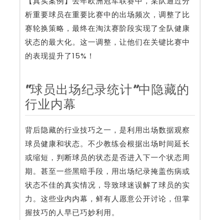
【真实案例】去年欧洲冠军联赛中，某队通过分
析重要球员在重要比赛中的出场频次，调整了比
赛轮换策略，最终在淘汰赛阶段实现了全队健康
状态的最大化。这一调整，让他们在关键比赛中
的表现提升了15%！
“球员出场纪录统计”中隐藏的
行业内幕
背后隐藏的行业技巧之一，是利用出场数据观察
球员健康和状态。不少教练会根据出场时间延长
或缩短，判断球员的状态是否进入下一个状态周
期。甚至一些黑暗手段，用出场纪录掩盖伤病或
状态不佳的真实情况，导致球迷误解了球员的实
力。这些业内内幕，鲜有人愿意公开讨论，但掌
握技巧的人早已巧妙利用。