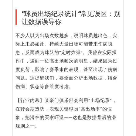
“球员出场纪录统计”常见误区：别
让数据误导你
不少人以为出场次数越多，说明球员越出色，实
际上未必如此。持续大量出场可能带来伤病隐
患，反而成为球队的“定时炸弹”。我曾在实际操
作中，遇到一位高出场频次的明星，结果因为过
度负荷，影响了赛季末的表现，甚至出现了伤病
问题。这提醒我们，要全面分析出场数据，结合
伤病、状态等多维度考虑。
【行业内幕】某豪门俱乐部会利用“出场纪录”，
在转会期造势，表现关键球员“高出场率”的假
象，把潜在的买家吓退——这也是数据背后的潜
规则之一。