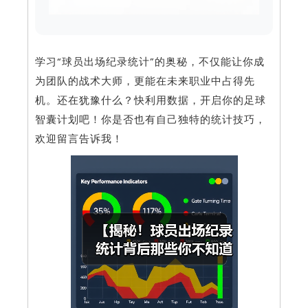
学习“球员出场纪录统计”的奥秘，不仅能让你成
为团队的战术大师，更能在未来职业中占得先
机。还在犹豫什么？快利用数据，开启你的足球
智囊计划吧！你是否也有自己独特的统计技巧，
欢迎留言告诉我！