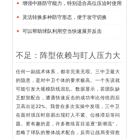
✦
增强中路防守能力，特别适合高位压迫时使用
✦
灵活转换多种防守形态，便于攻守切换
✦
可以帮助球队利用空当快速展开反击
不足：阵型依赖与盯人压力大
任何一副战术体系，都非完美无瑕。三中卫最大
的隐患，是对中卫个体的要求极高。一个失误就
可能引发大规模防线混乱。数据显示，若团队缺
乏默契配合，遭遇快速反击的成功率比传统四后
卫高出近22%。我曾在多次实操中发现，三中卫
在面对强压时容易出现盯人不紧、位移滞后等问
题。更有趣的是，许多教练盲目追逐“新潮流”，
忽略了球队的整体战术配合，反而让战局变得愈