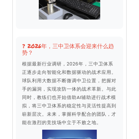
❓ 2026年，三中卫体系会迎来什么趋
势？
根据最新行业调研，2026年，三中卫体系
正逐步走向智能化和数据驱动的战术应用。
球队利用大数据不断微调中卫位置，把握对
手的漏洞，实现攻防一体的战术革新。与此
同时，教练们也开始借助AI辅助进行战术模
拟，将三中卫体系的稳定性与灵活性提高到
崭新层次。未来，掌握科学配合的团队，才
能在激烈的竞技场中立于不败之地。