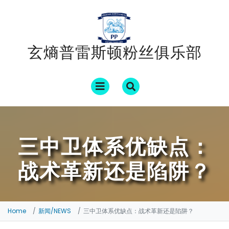
Skip
to
content
玄熵普雷斯顿粉丝俱乐部
Open
Menu
三中卫体系优缺点：
战术革新还是陷阱？
Home
新闻/NEWS
三中卫体系优缺点：战术革新还是陷阱？