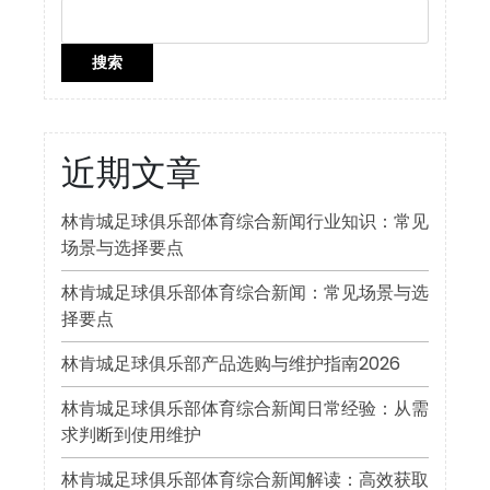
航
搜索
近期文章
林肯城足球俱乐部体育综合新闻行业知识：常见
场景与选择要点
林肯城足球俱乐部体育综合新闻：常见场景与选
择要点
林肯城足球俱乐部产品选购与维护指南2026
林肯城足球俱乐部体育综合新闻日常经验：从需
求判断到使用维护
林肯城足球俱乐部体育综合新闻解读：高效获取