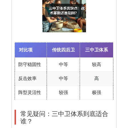
对比项
传统四后卫
三中卫体系
防守稳固性
中等
较高
反击效率
中等
高
阵型灵活性
较强
极强
常见疑问：三中卫体系到底适合
谁？