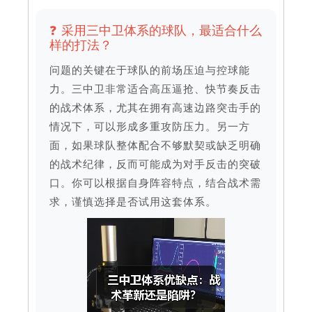
❓ 采用三中卫体系的球队，最适合什么
样的打法？
问题的关键在于球队的前场压迫与控球能
力。三中卫非常适合高压逼抢、快节奏反击
的战术体系，尤其在拥有高速边路突击手的
情况下，可以形成多重攻防压力。另一方
面，如果球队整体配合不够默契或缺乏明确
的战术纪律，反而可能成为对手反击的突破
口。你可以根据自身阵容特点，结合战术需
求，谨慎选择是否试用这套体系。