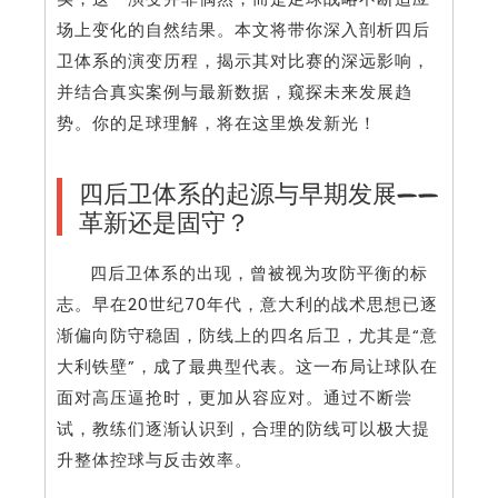
场上变化的自然结果。本文将带你深入剖析四后
卫体系的演变历程，揭示其对比赛的深远影响，
并结合真实案例与最新数据，窥探未来发展趋
势。你的足球理解，将在这里焕发新光！
四后卫体系的起源与早期发展——
革新还是固守？
四后卫体系的出现，曾被视为攻防平衡的标
志。早在20世纪70年代，意大利的战术思想已逐
渐偏向防守稳固，防线上的四名后卫，尤其是“意
大利铁壁”，成了最典型代表。这一布局让球队在
面对高压逼抢时，更加从容应对。通过不断尝
试，教练们逐渐认识到，合理的防线可以极大提
升整体控球与反击效率。