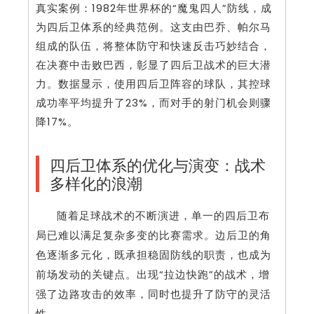
真实案例：1982年世界杯的“魔鬼四人”防线，成
为四后卫体系的经典范例。这支由巴乔、帕尔马
组成的队伍，将整体防守和快速反击巧妙结合，
在决赛中击败巴西，彰显了四后卫战术的巨大潜
力。数据显示，使用四后卫阵容的球队，其控球
成功率平均提升了23%，而对手的射门机会则骤
降17%。
四后卫体系的优化与演变：战术
多样化的浪潮
随着足球战术的不断演进，单一的四后卫布
局已难以满足复杂多变的比赛需求。边后卫的角
色逐渐多元化，既承担稳固防线的职责，也成为
前场发动的关键点。出现“拉边快跑”的战术，增
强了边路攻击的效率，同时也提升了防守的灵活
性。