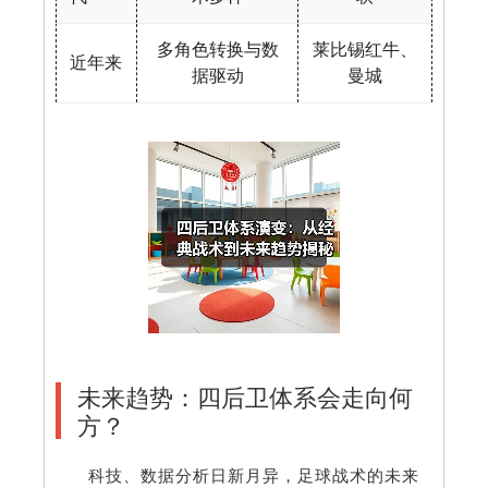
多角色转换与数
莱比锡红牛、
近年来
据驱动
曼城
未来趋势：四后卫体系会走向何
方？
科技、数据分析日新月异，足球战术的未来