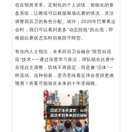
也在悄然变革。定制化的个人训练、智能化的复
盘系统，让教练可以根据每场比赛的情况，灵活
调整四后卫的角色分配。或许，2026年巴黎奥运
会时，我们可以看到更多“动态防线”的出现，即
根据比赛状态实时切换防守阵型。
有业内人士指出，未来四后卫会融合“阵型自适
应”技术——通过深度学习算法，球队能在比赛中
实现自主调整，防线不再固定，而是像“活体”一
样流动。这种创新，是否意味着足球会变得更难
预测？答案可能就在未来的十年里揭晓。