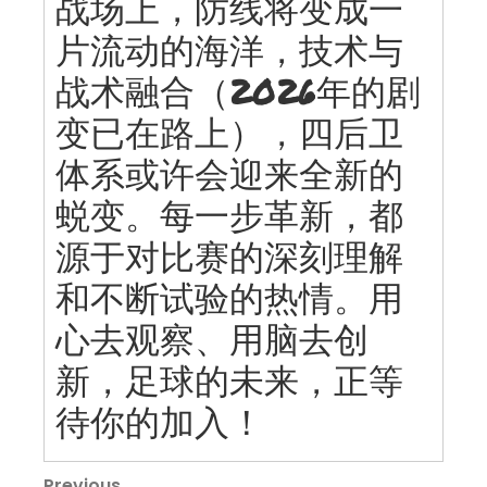
战场上，防线将变成一
片流动的海洋，技术与
战术融合（2026年的剧
变已在路上），四后卫
体系或许会迎来全新的
蜕变。每一步革新，都
源于对比赛的深刻理解
和不断试验的热情。用
心去观察、用脑去创
新，足球的未来，正等
待你的加入！
Previous
Previous