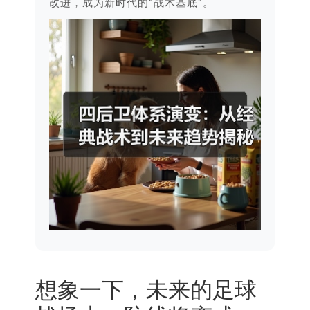
改进，成为新时代的“战术基底”。
想象一下，未来的足球