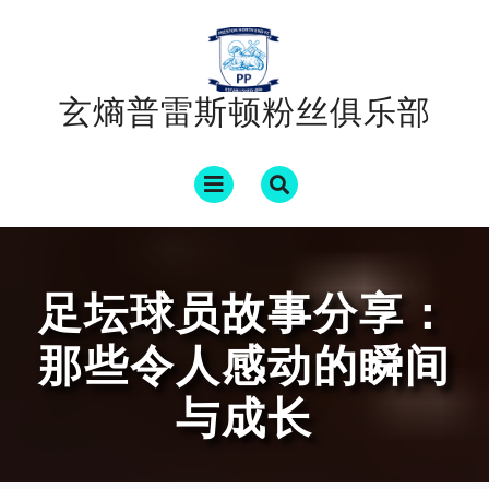
Skip
to
content
玄熵普雷斯顿粉丝俱乐部
Open
Menu
足坛球员故事分享：
那些令人感动的瞬间
与成长