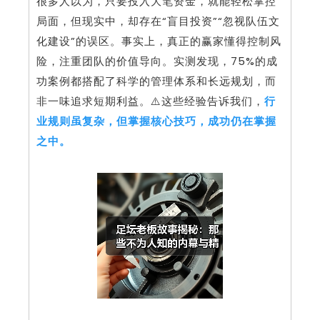
很多人以为，只要投入大笔资金，就能轻松掌控
局面，但现实中，却存在“盲目投资”“忽视队伍文
化建设”的误区。事实上，真正的赢家懂得控制风
险，注重团队的价值导向。实测发现，75%的成
功案例都搭配了科学的管理体系和长远规划，而
非一味追求短期利益。⚠️这些经验告诉我们，
行
业规则虽复杂，但掌握核心技巧，成功仍在掌握
之中。