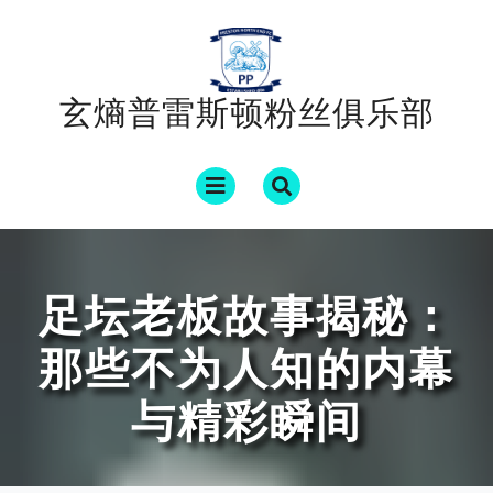
Skip
to
content
玄熵普雷斯顿粉丝俱乐部
Open
Menu
足坛老板故事揭秘：
那些不为人知的内幕
与精彩瞬间