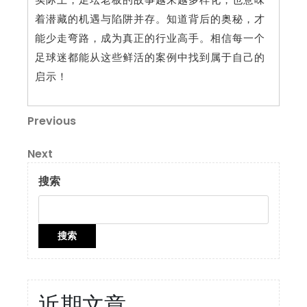
着潜藏的机遇与陷阱并存。知道背后的奥秘，才
能少走弯路，成为真正的行业高手。相信每一个
足球迷都能从这些鲜活的案例中找到属于自己的
启示！
文
Previous
Previous
Post
章
Next
Next
导
Post
搜索
航
搜索
近期文章