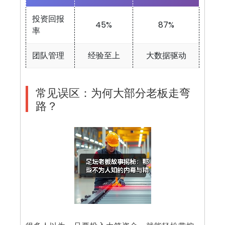
投资回报
45%
87%
率
团队管理
经验至上
大数据驱动
常见误区：为何大部分老板走弯
路？