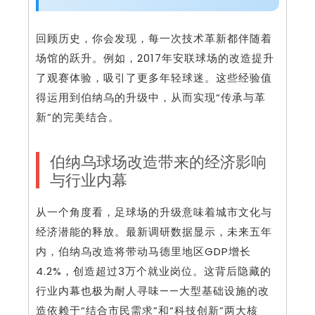
回顾历史，你会发现，每一次技术革新都伴随着
场馆的跃升。例如，2017年安联球场的改造提升
了观赛体验，吸引了更多年轻球迷。这些经验值
得运用到伯纳乌的升级中，从而实现“传承与革
新”的完美结合。
伯纳乌球场改造带来的经济影响
与行业内幕
从一个角度看，足球场的升级意味着城市文化与
经济潜能的释放。最新调研数据显示，未来五年
内，伯纳乌改造将带动马德里地区GDP增长
4.2%，创造超过3万个就业岗位。这背后隐藏的
行业内幕也极为耐人寻味——大型基础设施的改
造依赖于“结合市民需求”和“科技创新”两大核