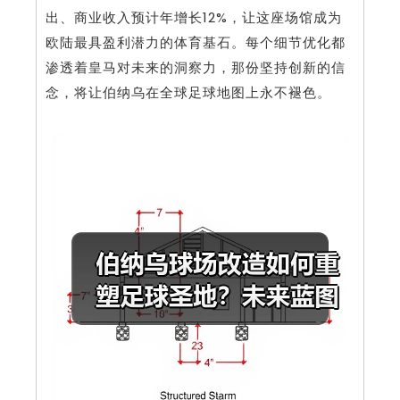
出、商业收入预计年增长12%，让这座场馆成为
欧陆最具盈利潜力的体育基石。每个细节优化都
渗透着皇马对未来的洞察力，那份坚持创新的信
念，将让伯纳乌在全球足球地图上永不褪色。