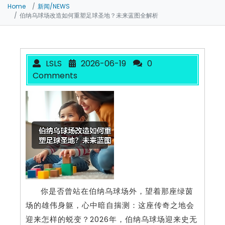
Home
新闻/NEWS
伯纳乌球场改造如何重塑足球圣地？未来蓝图全解析
LSLS
2026-06-19
0
Comments
你是否曾站在伯纳乌球场外，望着那座绿茵
场的雄伟身躯，心中暗自揣测：这座传奇之地会
迎来怎样的蜕变？2026年，伯纳乌球场迎来史无