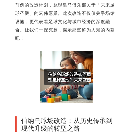
前例的改造计划，兑现皇马俱乐部关于「未来足
球圣殿」的宏伟愿景。此次改造不仅仅关乎场馆
设施，更代表着足球文化与城市经济的深度融
合。让我们一探究竟，揭示那些鲜为人知的内幕
吧！
伯纳乌球场改造：从历史传承到
现代升级的转型之路