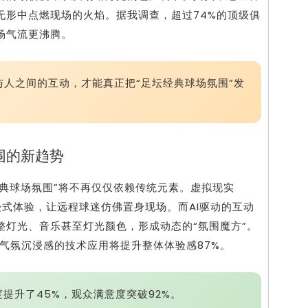
无形中点燃现场的火焰。据我调查，超过74%的顶级俱
场气流更沸腾。
与人之间的互动，才能真正把“足坛经典球场氛围”发
围的新趋势
典球场氛围”将不再仅仅依赖传统元素。虚拟现实
浸式体验，让远程球迷仿佛置身现场。而AI驱动的互动
整灯光、音乐甚至灯光颜色，形成动态的“氛围魔方”。
场气氛沉浸感的技术应用将提升整体体验感87%。
提升了45%，观众满意度突破92%。