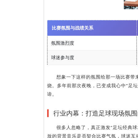
比赛氛围与战绩关系
氛围激烈度
球迷参与度
想象一下这样的氛围给那一场比赛带
烧。多年前那次夜晚，已变成我心中“足
谛。
行业内幕：打造足球现场氛围
很多人忽略了，真正激发“足坛经典球
放的背景音乐是否契合比赛气氛，球迷互