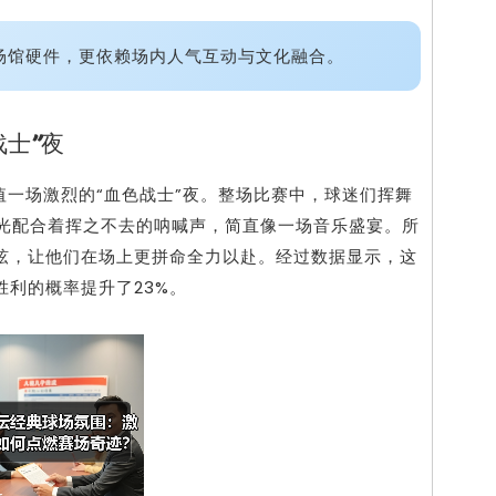
场馆硬件，更依赖场内人气互动与文化融合。
士”夜
一场激烈的“血色战士”夜。整场比赛中，球迷们挥舞
战歌，灯光配合着挥之不去的呐喊声，简直像一场音乐盛宴。所
弦，让他们在场上更拼命全力以赴。经过数据显示，这
利的概率提升了23%。