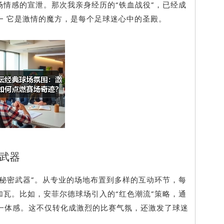
情感的宣泄。那次我亲身经历的“铁血战役”，已经成
—— 它是激情的魔方，是每个足球迷心中的圣殿。
武器
秘密武器”。从专业的场地布置到多样的互动环节，每
加瓦。比如，安菲尔德球场引入的“红色潮流”策略，通
一体感。这不仅转化成激烈的比赛气氛，还激发了球迷