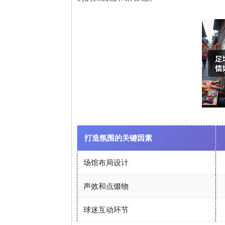
打造氛围的关键因素
场馆布局设计
声效和点缀物
球迷互动环节