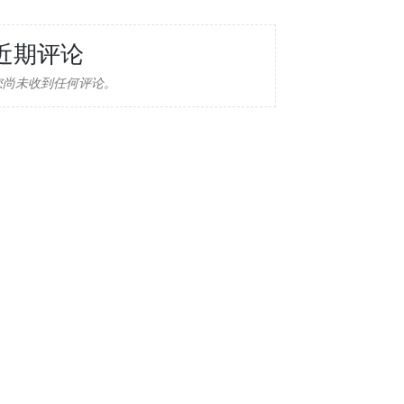
近期评论
您尚未收到任何评论。