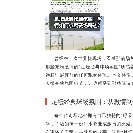
曾经在一次世界杯现场，看着那满场
那些充满激情的“足坛经典球场氛围”所
远超过屏幕前的任何观看体验。本文将带
人振奋的氛围细节，让你感受到那些缔造
足坛经典球场氛围：从激情到
每个传奇场地都拥有自己独特的“呼吸
体，挥洒的每一份汗水都变成激情的火焰
在讲述关于荣誉与梦想的故事。这种“足