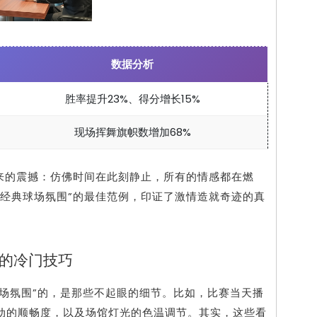
数据分析
胜率提升23%、得分增长15%
现场挥舞旗帜数增加68%
来的震撼：仿佛时间在此刻静止，所有的情感都在燃
坛经典球场氛围”的最佳范例，印证了激情造就奇迹的真
的冷门技巧
场氛围”的，是那些不起眼的细节。比如，比赛当天播
动的顺畅度，以及场馆灯光的色温调节。其实，这些看