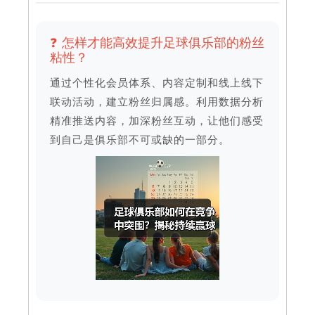
❓ 怎样才能高效提升足球俱乐部的粉丝
粘性？
通过个性化会员体系、内容定制和线上线下
联动活动，建立粉丝归属感。利用数据分析
精准推送内容，加深粉丝互动，让他们感受
到自己是俱乐部不可或缺的一部分。