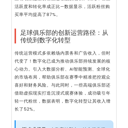
活跃度和转化率成正比—数据显示，活跃粉丝购
买率平均提高了87%。
足球俱乐部的创新运营路径：从
传统到数字化转型
传统运营模式多依赖场内票务和广告收入，但时
代变了！数字化已成为推动俱乐部持续发展的核
心动力。引入大数据分析、AI智能预测、全球化
的市场布局，帮助俱乐部在赛季中精准把控观众
喜好和财务风险。与此同时，一些高端俱乐部还
借助虚拟现实打造沉浸式观赛体验，成功吸引年
轻一代粉丝，数据表明，数字化转型让其收入增
长了52%。