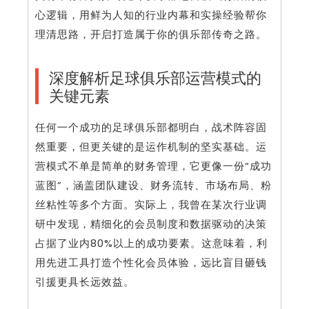
心逻辑，用鲜为人知的行业内幕和实操经验帮你
理清思路，开启打造属于你的俱乐部传奇之路。
深度解析足球俱乐部运营模式的
关键元素
任何一个成功的足球俱乐部都明白，战术阵容固
然重要，但更关键的是运作机制的坚实基础。运
营模式不单是简单的财务管理，它更像一份“成功
蓝图”，涵盖团队建设、财务流转、市场布局、粉
丝粘性等多个方面。实际上，我曾在某次行业调
研中发现，精细化的会员制度和数据驱动的决策
占据了业内80%以上的成功要素。这意味着，利
用先进工具打造个性化会员体验，远比盲目砸钱
引援更具长远效益。