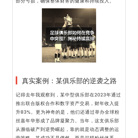
部分亏损，确保整体财务的健康和持续投入。
真实案例：某俱乐部的逆袭之路
记得去年我观察到，某中型俱乐部在2023年通过
推出联合版权合作和数字资产交易，财年收入提
升83%。更为神奇的是，他们还通过举办全球粉
丝嘉年华形成了品牌凝聚力。当年，这支俱乐部
从濒临破产到逆势崛起，靠的就是动态调整的运
营策略。其成功不是偶然，而是深耕粉丝体系、