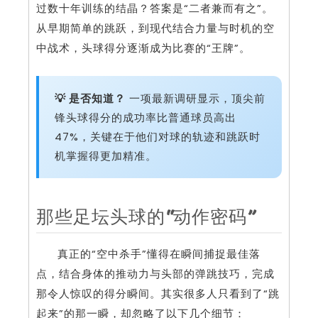
过数十年训练的结晶？答案是“二者兼而有之”。
从早期简单的跳跃，到现代结合力量与时机的空
中战术，头球得分逐渐成为比赛的“王牌”。
💡 是否知道？
一项最新调研显示，顶尖前
锋头球得分的成功率比普通球员高出
47%，关键在于他们对球的轨迹和跳跃时
机掌握得更加精准。
那些足坛头球的“动作密码”
真正的“空中杀手”懂得在瞬间捕捉最佳落
点，结合身体的推动力与头部的弹跳技巧，完成
那令人惊叹的得分瞬间。其实很多人只看到了“跳
起来”的那一瞬，却忽略了以下几个细节：