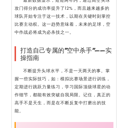
最新数据显示，短短两年内，通过高空头球
攻门得分的成功率提升了12%，而且越来越多的
球队开始专注于这一技术，以期在关键时刻掌控
比赛主动权。这一趋势意味着，未来的足球，空
中作战必将成为必杀技之一。
打造自己专属的“空中杀手”——实
操指南
不断提升头球水平，不是一天两天的事。掌
握一些实际技巧，如：模拟比赛场景进行训练，
定期进行跳跃力量练习，学习国际顶级球星的动
作细节，都能有效突破自我局限。记住，真正的
高手不是天生，而是在不断反复中打磨出的技
能。