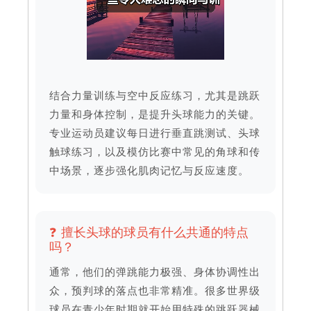
结合力量训练与空中反应练习，尤其是跳跃
力量和身体控制，是提升头球能力的关键。
专业运动员建议每日进行垂直跳测试、头球
触球练习，以及模仿比赛中常见的角球和传
中场景，逐步强化肌肉记忆与反应速度。
❓ 擅长头球的球员有什么共通的特点
吗？
通常，他们的弹跳能力极强、身体协调性出
众，预判球的落点也非常精准。很多世界级
球员在青少年时期就开始用特殊的跳跃器械