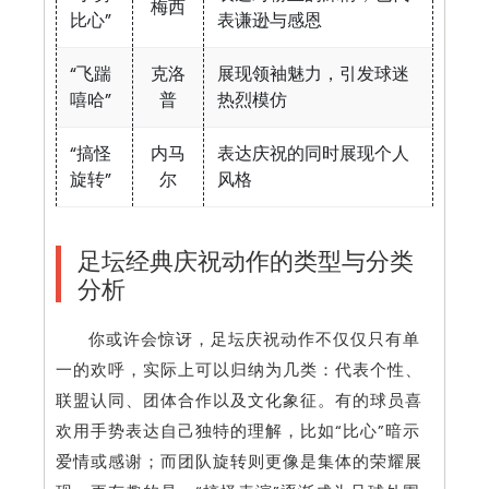
梅西
比心”
表谦逊与感恩
“飞踹
克洛
展现领袖魅力，引发球迷
嘻哈”
普
热烈模仿
“搞怪
内马
表达庆祝的同时展现个人
旋转”
尔
风格
足坛经典庆祝动作的类型与分类
分析
你或许会惊讶，足坛庆祝动作不仅仅只有单
一的欢呼，实际上可以归纳为几类：代表个性、
联盟认同、团体合作以及文化象征。有的球员喜
欢用手势表达自己独特的理解，比如“比心”暗示
爱情或感谢；而团队旋转则更像是集体的荣耀展