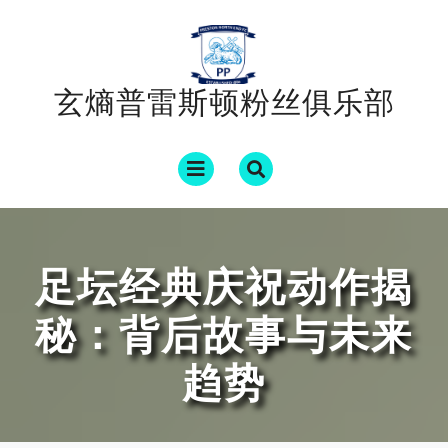
Skip
to
content
玄熵普雷斯顿粉丝俱乐部
Open
Menu
足坛经典庆祝动作揭
秘：背后故事与未来
趋势