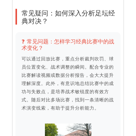
常见疑问：如何深入分析足坛经
典对决？
❓ 常见问题：怎样学习经典比赛中的战
术变化？
可以通过回放比赛，重点分析裁判吹罚、球
员位置变化、战术调整的瞬间。配合专业的
比赛解读视频或数据分析报告，会大大提升
理解深度。此外，有意识地总结比赛中的成
功与失败点，是培养战术敏锐度的有效方
式。随后对比多场比赛，找到一条清晰的战
术演变线索，有助于提升分析能力。