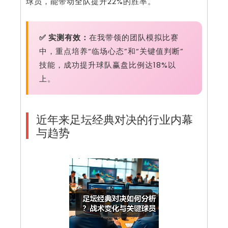
球员，能带动全队提升22%的胜率。
✅ 实测有效：
在我带领的团队模拟比赛
中，重点培养“临场心态”和“关键值判断”
技能，成功提升球队赢盘比例达18%以
上。
近年来足坛经典对决的行业内幕
与趋势