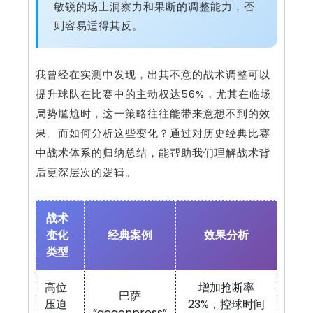
敏锐的场上洞察力和果断的调整能力，否
则容易适得其反。
我曾经在实测中发现，出其不意的战术调整可以
提升球队在比赛中的主动权达56%，尤其在临场
局势尴尬时，这一策略往往能带来意想不到的效
果。而如何分析这些变化？通过对历史经典比赛
中战术体系的归纳总结，能帮助我们理解战术背
后更深层次的逻辑。
战术
变化
经典案例
效果分析
类型
高位
增加抢断率
巴萨
压迫
23%，控球时间
“gegenpress”