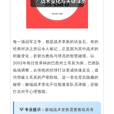
每一场冠军之争，都是战术革新的试金石。有的
经典对决之所以令人铭记，正是因为其中战术的
积极变化，折射出教练与球员的智慧碰撞。以
2002年韩日世界杯的巴西对土耳其为例，巴西队
临场调整，从传统的控球打法变成快速反击，成
功突破土耳其的严密防线。这一变化背后隐藏的
秘密：极端战术变化不仅能激发队员潜能，还能
打击对手心理预期。
💡 专业提示：
极端战术变换需要教练具有