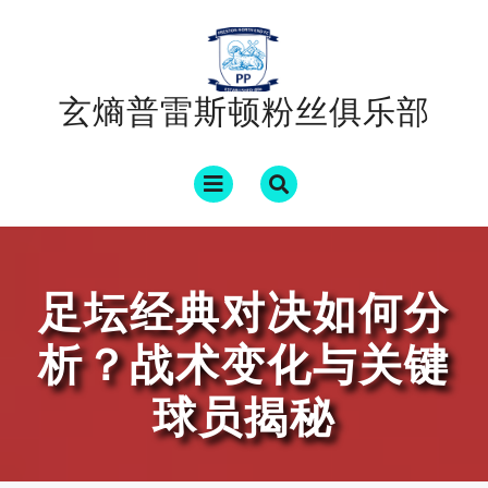
Skip
to
content
玄熵普雷斯顿粉丝俱乐部
Open
Menu
足坛经典对决如何分
析？战术变化与关键
球员揭秘