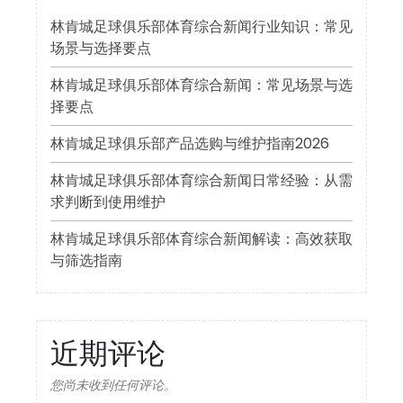
林肯城足球俱乐部体育综合新闻行业知识：常见
场景与选择要点
林肯城足球俱乐部体育综合新闻：常见场景与选
择要点
林肯城足球俱乐部产品选购与维护指南2026
林肯城足球俱乐部体育综合新闻日常经验：从需
求判断到使用维护
林肯城足球俱乐部体育综合新闻解读：高效获取
与筛选指南
近期评论
您尚未收到任何评论。