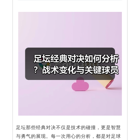
足坛那些经典对决不仅是技术的碰撞，更是智慧
与勇气的展现。每一次用心的分析，都是对足球