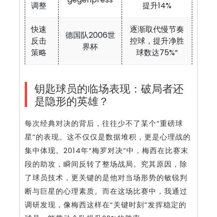
调整
提升14%
快速
逐渐取代慢节奏
德国队2006世
反击
控球，提升净胜
界杯
策略
球数达75%“
钥匙球员的临场表现：破局者还
是隐形的英雄？
每次经典对决的背后，往往少不了某个“重磅球
星”的表现。这不仅仅是数据堆积，更是心理战的
集中体现。2014年“梅罗对决”中，梅西在比赛末
段的助攻，瞬间反转了整场战局。究其原因，除
了球员技术，更关键的是他对当场形势的敏锐判
断与巨星的心理素质。而在这场比赛中，我通过
调研发现，像梅西这样在“关键时刻”发挥稳定的