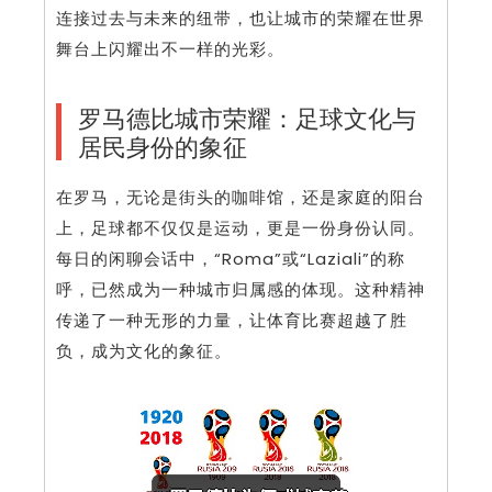
连接过去与未来的纽带，也让城市的荣耀在世界
舞台上闪耀出不一样的光彩。
罗马德比城市荣耀：足球文化与
居民身份的象征
在罗马，无论是街头的咖啡馆，还是家庭的阳台
上，足球都不仅仅是运动，更是一份身份认同。
每日的闲聊会话中，“Roma”或“Laziali”的称
呼，已然成为一种城市归属感的体现。这种精神
传递了一种无形的力量，让体育比赛超越了胜
负，成为文化的象征。