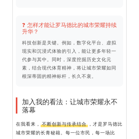
❓ 怎样才能让罗马德比的城市荣耀持续
升华？
科技创新是关键。例如，数字化平台、虚拟
现实和沉浸式体验的引入，能让更多年轻一
代参与其中。同时，深度挖掘历史文化元
素，结合现代体育精神，将让城市荣耀如同
根深蒂固的精神标杆，长久不衰。
加入我的看法：让城市荣耀永不
落幕
在我看来，
不断创新与传承结合
，才是罗马德比
城市荣耀的长青秘籍。每一位市民，每一场比