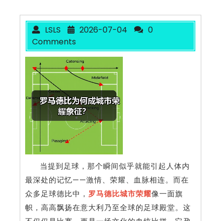
LSLS
2026-07-04
0
Comments
当提到足球，那个瞬间似乎就能引起人体内
最深处的记忆——激情、荣耀、血脉相连。而在
众多足球德比中，
罗马德比城市荣耀
像一面旗
帜，高高飘扬在意大利乃至全球的足球殿堂。这