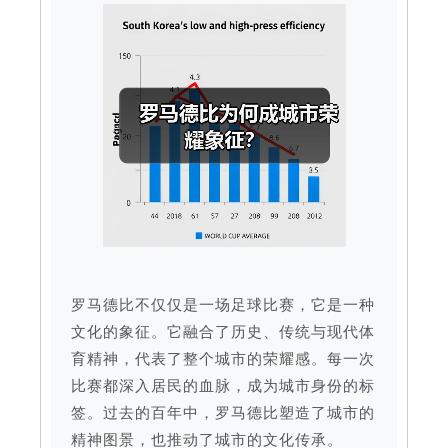
罗马德比不仅仅是一场足球比赛，它是一种
文化的象征。它融合了历史、传统与现代体
育精神，代表了整个城市的荣耀感。每一次
比赛都深入居民的血脉，成为城市身份的标
签。过去的百年中，罗马德比塑造了城市的
精神图景，也推动了城市的文化传承。