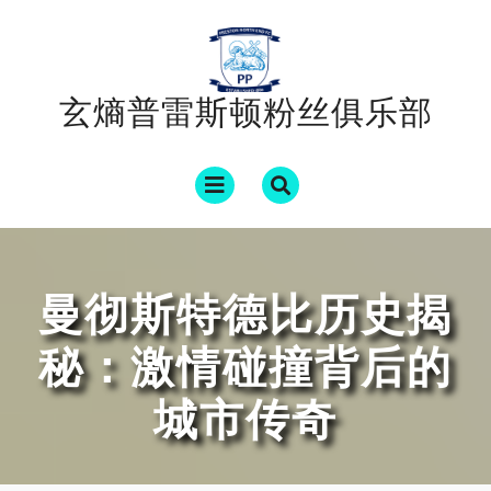
Skip
to
content
玄熵普雷斯顿粉丝俱乐部
Open
Menu
曼彻斯特德比历史揭
秘：激情碰撞背后的
城市传奇