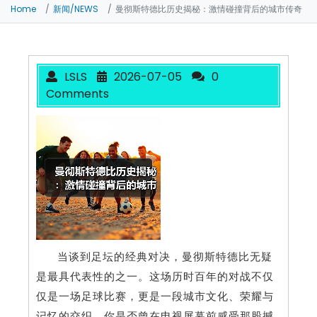
Home
新闻/NEWS
曼彻斯特德比历史揭秘：激情碰撞背后的城市传奇
LSLS
2026-07-05
0
Comments
当谈到足坛的经典对决，曼彻斯特德比无疑
是最具代表性的之一。这场历时百年的对战不仅
仅是一场足球比赛，更是一段城市文化、荣耀与
记忆的交织。你是否曾在电视屏幕前感受那股撼