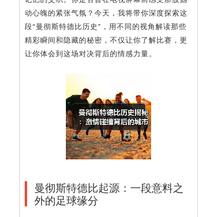
动心魄的紧张气氛？今天，我将带你深度探索这
段“曼彻斯特德比历史”，用不同的视角解读那些
精彩瞬间和隐藏的秘密，不仅让你了解比赛，更
让你体会到这场对决背后的情感力量。
曼彻斯特德比起源：一段意料之
外的足球缘分