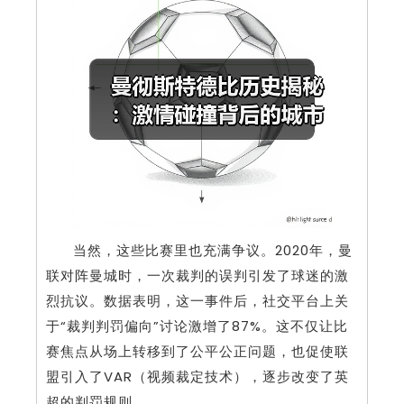
当然，这些比赛里也充满争议。2020年，曼
联对阵曼城时，一次裁判的误判引发了球迷的激
烈抗议。数据表明，这一事件后，社交平台上关
于“裁判判罚偏向”讨论激增了87%。这不仅让比
赛焦点从场上转移到了公平公正问题，也促使联
盟引入了VAR（视频裁定技术），逐步改变了英
超的判罚规则。