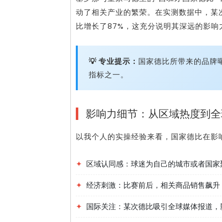
动了相关产业的繁荣。在实测数据中，某次
比增长了87%，这充分说明其深远的影响
💡 专业提示：
国家德比所带来的品牌
指标之一。
影响力细节：从区域热度到全
以我个人的实操经验来看，国家德比在影
✦
区域认同感：球迷为自己的城市或者国家
✦
经济刺激：比赛前后，相关商品销售飙升
✦
国际关注：某次德比吸引全球媒体报道，