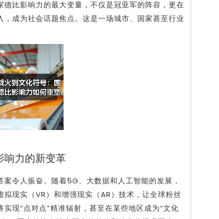
家德比影响力的最大变量，不仅是冠亚军的阵容，更在
入，成为社会话题焦点。这是一场城市、国家甚至行业
。
影响力的新变革
答案令人振奋。随着5G、大数据和人工智能的发展，
拟现实（VR）和增强现实（AR）技术，让全球粉丝
实现“点对点”精准辐射，甚至在某些地区成为“文化