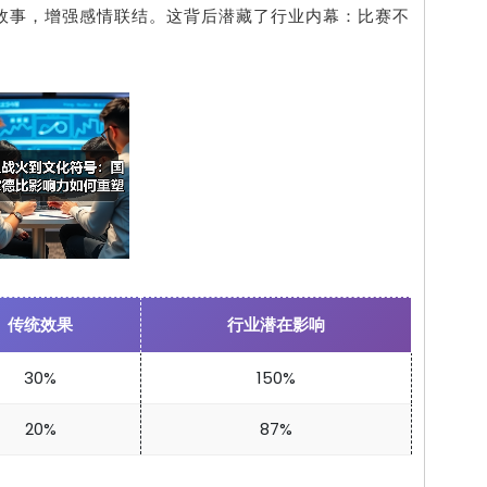
故事，增强感情联结。这背后潜藏了行业内幕：比赛不
。
传统效果
行业潜在影响
30%
150%
20%
87%