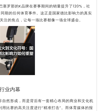
巴塞罗那的K品牌在赛事期间的销量提升了120%，社
了同期的任何体育事件。这正是国家德比影响力的真实
球关注的焦点，让每一场比赛都像一场全球盛会。
行业内幕
非自然形成，而是背后有一套精心布局的商业和文化机
利用比赛的高关注度进行“精准打击”。而体育媒体的报