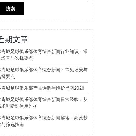
搜索
近期文章
林肯城足球俱乐部体育综合新闻行业知识：常
见场景与选择要点
林肯城足球俱乐部体育综合新闻：常见场景与
选择要点
林肯城足球俱乐部产品选购与维护指南2026
林肯城足球俱乐部体育综合新闻日常经验：从
需求判断到使用维护
林肯城足球俱乐部体育综合新闻解读：高效获
取与筛选指南