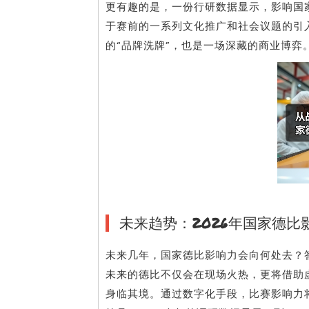
更有趣的是，一份行研数据显示，影响国
于赛前的一系列文化推广和社会议题的引
的“品牌洗牌”，也是一场深藏的商业博弈
未来趋势：2026年国家德比
未来几年，国家德比影响力会向何处去？
未来的德比不仅会在现场火热，更将借助虚
身临其境。通过数字化手段，比赛影响力将