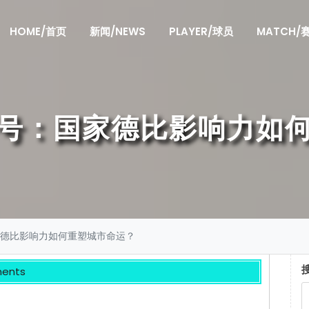
HOME/首页
新闻/NEWS
PLAYER/球员
MATCH/
号：国家德比影响力如
德比影响力如何重塑城市命运？
ents