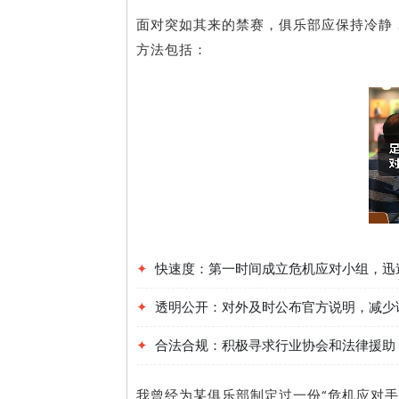
面对突如其来的禁赛，俱乐部应保持冷静
方法包括：
✦
快速度：第一时间成立危机应对小组，迅
✦
透明公开：对外及时公布官方说明，减少
✦
合法合规：积极寻求行业协会和法律援助
我曾经为某俱乐部制定过一份“危机应对