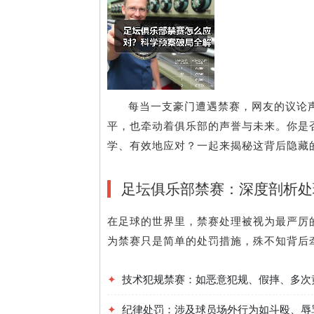
每当一支豪门遭遇禁赛，网友的议论
平，也牵动着俱乐部的声誉与未来。你是
学、有效地应对？一起来揭秘这背后隐藏
足坛俱乐部禁赛：深度剖析处
在足球的世界里，禁赛处理被视为最严厉
为禁赛只是简单的处罚措施，殊不知背后
✦
技术犯规禁赛：如恶意犯规、假摔、多次
✦
纪律处罚：涉及球员场外行为如斗殴、辱