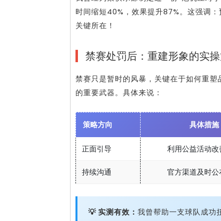
时间缩短40%，效果提升87%。这强调
关键所在！
禁赛处罚后：重建形象的实操
禁赛只是暂时的风暴，关键在于如何重塑
的重要武器。具体来说：
策略方向
具体措施
正面引导
利用公益活动改
持续沟通
官方渠道及时公
💡 实测有效：
我曾帮助一支球队成功