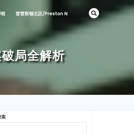
赛程
普雷斯顿北区/Preston N
案破局全解析
搜索