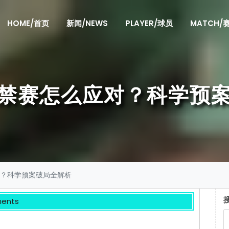
HOME/首页
新闻/NEWS
PLAYER/球员
MATCH/
禁赛怎么应对？科学预
？科学预案破局全解析
ents