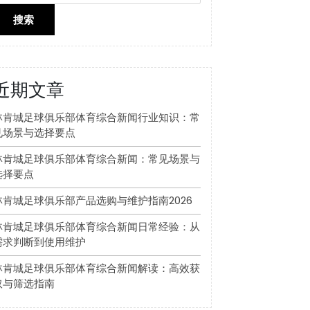
搜索
近期文章
林肯城足球俱乐部体育综合新闻行业知识：常
见场景与选择要点
林肯城足球俱乐部体育综合新闻：常见场景与
选择要点
林肯城足球俱乐部产品选购与维护指南2026
林肯城足球俱乐部体育综合新闻日常经验：从
需求判断到使用维护
林肯城足球俱乐部体育综合新闻解读：高效获
取与筛选指南