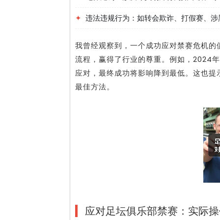
✦
违法违规行为：如转会欺诈、打假赛、涉
我曾经观察到，一个成功应对禁赛危机的
流程，赢得了行业的尊重。例如，2024
应对，最终成功将影响降到最低。这也提
最佳方法。
应对足坛俱乐部禁赛：实际操