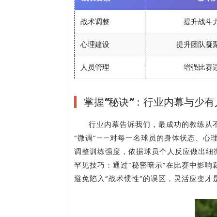
战术调整
提升战斗力
心理建设
提升团队凝聚
人员管理
增强比赛
掌握“秘诀”：行业内幕与少
行业内幕告诉我们，最成功的教练从
“微调”——对每一名球员的身体状态、心
调整训练强度，依据球员个人反应做出细
罕见技巧：通过“秘密暗示”在比赛中影响
避免陷入“战术惯性”的误区，灵活应变才