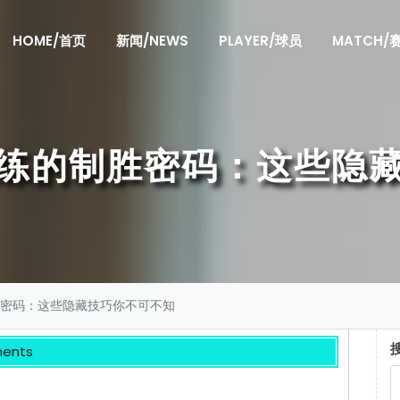
HOME/首页
新闻/NEWS
PLAYER/球员
MATCH/
练的制胜密码：这些隐
密码：这些隐藏技巧你不可不知
ents