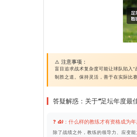
⚠️ 注意事项：
盲目追求战术复杂度可能让球队陷入“
制胜之道。保持灵活，善于在实际比赛
答疑解惑：关于“足坛年度最
❓ Q1：什么样的教练才有资格成为
除了战绩之外，教练的领导力、应变能