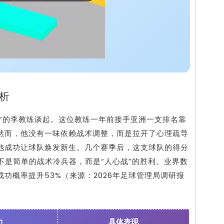
析
”的李教练谈起。这位教练一年前接手亚洲一支排名靠
然而，他没有一味依赖战术调整，而是拉开了心理疏导
他成功让球队焕发新生。几个赛季后，这支球队的得分
不是简单的战术冷兵器，而是“人心战”的胜利。业界数
功概率提升53%（来源：2026年足球管理局调研报
力
具体表现