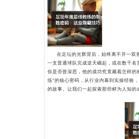
在足坛的光辉背后，始终离不开一双善
一支普通球队完成逆天崛起，或在数千名
你是否曾深思，他的成功究竟藏着怎样的
练”的核心密码，从行业内幕到实操经验
的故事。让我们一起探索那些鲜为人知的