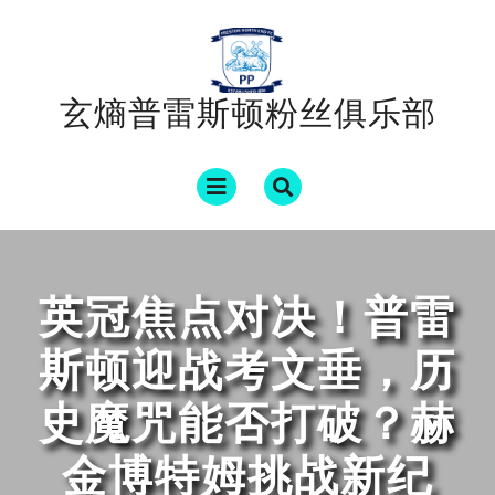
Skip
to
content
玄熵普雷斯顿粉丝俱乐部
Open
Menu
英冠焦点对决！普雷
斯顿迎战考文垂，历
史魔咒能否打破？赫
金博特姆挑战新纪