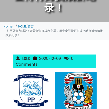
录！
Home
HOME/首页
英冠焦点对决！普雷斯顿迎战考文垂，历史魔咒能否打破？赫金博特姆挑
战新纪录！
LSLS
2025-12-09
0
Comments