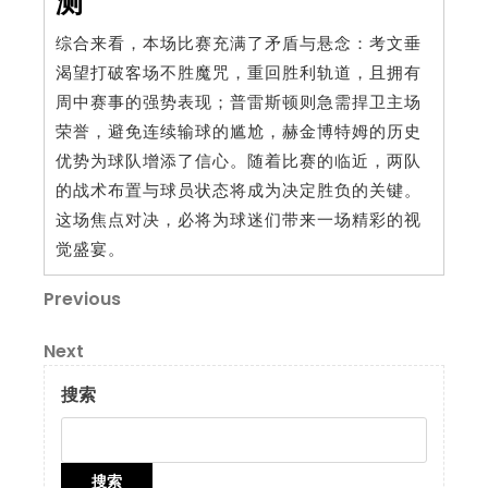
测
综合来看，本场比赛充满了矛盾与悬念：考文垂
渴望打破客场不胜魔咒，重回胜利轨道，且拥有
周中赛事的强势表现；普雷斯顿则急需捍卫主场
荣誉，避免连续输球的尴尬，赫金博特姆的历史
优势为球队增添了信心。随着比赛的临近，两队
的战术布置与球员状态将成为决定胜负的关键。
这场焦点对决，必将为球迷们带来一场精彩的视
觉盛宴。
文
Previous
Previous
Post
章
Next
Next
导
Post
搜索
航
搜索