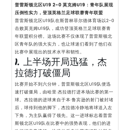
普雷斯顿北区U19 2-0 莫克姆U19：青年队展现
压倒性实力，登顶英格兰足球联赛青年联盟
普雷斯顿北区U19队在斯普林菲尔德体育场以2-0
击败莫克姆U19队，成功登顶英格兰足球联赛青
年联盟积分榜。这场比赛不仅体现了普雷斯顿北
区青年队的强大实力，也让球迷们看到了他们在
比赛中展现出的技术水平和韧性。
1. 上半场开局迅猛，杰
拉德打破僵局
比赛开始不到六分钟，普雷斯顿北区U19队便迅
速打破僵局，由哈里·杰拉德打进本场比赛的第一
球。杰拉德的进球来自于本·鲁宾逊的射门被封堵
后，球传到他的脚下，杰拉德冷静地将球送入左
下角，为主队赢得了领先。这一进球标志着普雷
斯顿北区U19队在比赛中的强势表现，他们的进