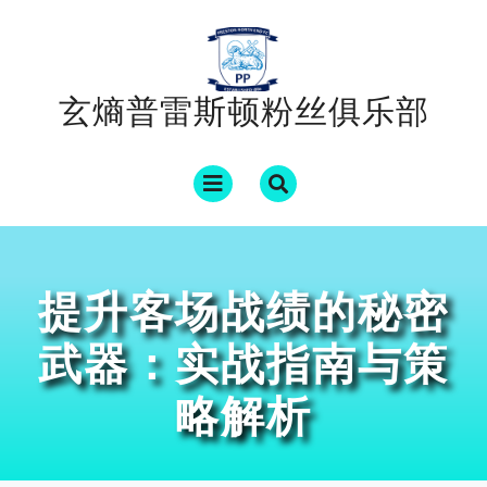
Skip
to
content
玄熵普雷斯顿粉丝俱乐部
Open
Menu
提升客场战绩的秘密
武器：实战指南与策
略解析