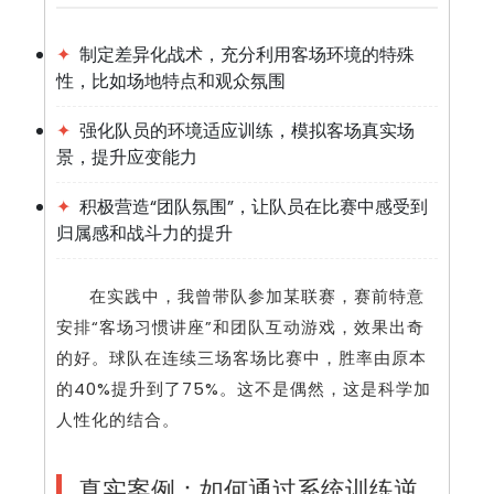
✦
制定差异化战术，充分利用客场环境的特殊
性，比如场地特点和观众氛围
✦
强化队员的环境适应训练，模拟客场真实场
景，提升应变能力
✦
积极营造“团队氛围”，让队员在比赛中感受到
归属感和战斗力的提升
在实践中，我曾带队参加某联赛，赛前特意
安排“客场习惯讲座”和团队互动游戏，效果出奇
的好。球队在连续三场客场比赛中，胜率由原本
的40%提升到了75%。这不是偶然，这是科学加
人性化的结合。
真实案例：如何通过系统训练逆