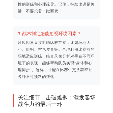
性的训练和心理疏导。记住，持续改进是关
键，不要想着一蹴而就！
❓ 战术制定怎能忽视环境因素？
环境因素直接影响比赛节奏，比如场地大
小、照明、空气质量等。合理利用比赛前的
场地适应训练，结合录像分析对手在不同环
境下的表现，能够帮助队员实现“身体和心
理同步”。这样，才能在比赛中更从容应对
各种不可预料的变化。
关注细节，击破难题：激发客场
战斗力的最后一环