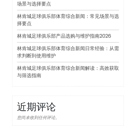
场景与选择要点
林肯城足球俱乐部体育综合新闻：常见场景与选
择要点
林肯城足球俱乐部产品选购与维护指南2026
林肯城足球俱乐部体育综合新闻日常经验：从需
求判断到使用维护
林肯城足球俱乐部体育综合新闻解读：高效获取
与筛选指南
近期评论
您尚未收到任何评论。