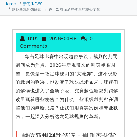
Home
新闻/NEWS
越位新规判罚解读：让你一次看懂足球变革的核心变化
LSLS
2026-03-18
0
Comments
每当足球比赛中出现越位争议，裁判的判罚
瞬间成为焦点。2026年新规带来的判罚标准调
整，更像是一场足球规则的“大洗牌”。这不仅影
响裁判的判决，也改变了球队战术布局，球迷们
的解读也进入了全新阶段。究竟越位新规判罚解
读里藏着哪些秘密？为什么一些顶级裁判都在调
整他们的判断思路？让我们用真实案例和专业视
角，一起深入分析这次足球规则的革新。
越位新规判罚解读：规则变化背