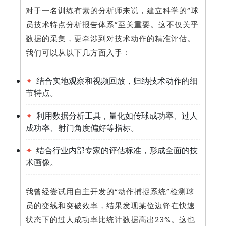
对于一名训练有素的分析师来说，建立科学的“球
员技术特点分析报告体系”至关重要。这不仅关乎
数据的采集，更牵涉到对技术动作的精准评估。
我们可以从以下几方面入手：
✦
结合实地观察和视频回放，归纳技术动作的细
节特点。
✦
利用数据分析工具，量化如传球成功率、过人
成功率、射门角度偏好等指标。
✦
结合行业内部专家的评估标准，形成全面的技
术画像。
我曾经尝试用自主开发的“动作捕捉系统”检测球
员的变线和突破效率，结果发现某位边锋在快速
状态下的过人成功率比统计数据高出23%。这也