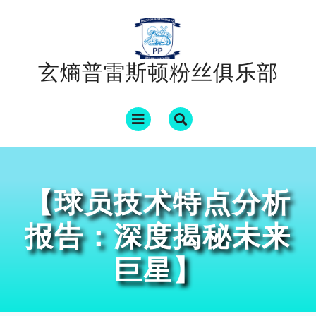
Skip
to
content
玄熵普雷斯顿粉丝俱乐部
Open
Menu
【球员技术特点分析
报告：深度揭秘未来
巨星】