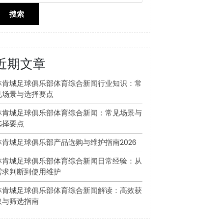
搜索
近期文章
林肯城足球俱乐部体育综合新闻行业知识：常
见场景与选择要点
林肯城足球俱乐部体育综合新闻：常见场景与
选择要点
林肯城足球俱乐部产品选购与维护指南2026
林肯城足球俱乐部体育综合新闻日常经验：从
需求判断到使用维护
林肯城足球俱乐部体育综合新闻解读：高效获
取与筛选指南