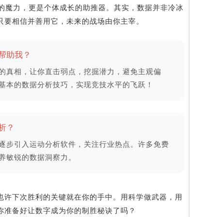
据的魔力，更是个体成长的助推器。其实，数据并非冷冰
只要相信并善用它，未来的战场由你主宰。
帮助我？
的真相，让你直击弱点，挖掘潜力，避免主观偏
基本的数据分析技巧，实现竞技水平的飞跃！
析？
逐步引入运动分析软件，关注行业热点。许多免费
养敏锐的数据洞察力。
也许下次胜利的关键就在你的手中。用科学做武器，用
你准备好让数字成为你的制胜秘诀了吗？