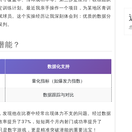
定训练计划。最近我亲手操作一个项目，为某地区青训
赋球员。这个实操经历让我深刻体会到：优质的数据分
误判。
潜能？
数据化支持
量化指标（如爆发力指数）
数据跟踪与对比
，发现他在比赛中经常出现体力不支的问题。经过数据
效率提升了37%，短短两个月内射门成功率提升了
不只是数字游戏，更是精准突破潜能的重要法宝！