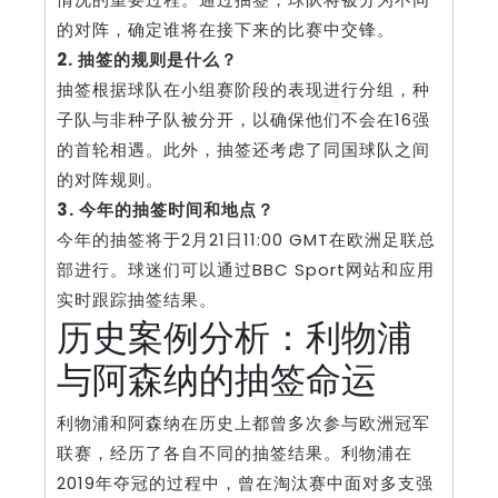
的对阵，确定谁将在接下来的比赛中交锋。
2. 抽签的规则是什么？
抽签根据球队在小组赛阶段的表现进行分组，种
子队与非种子队被分开，以确保他们不会在16强
的首轮相遇。此外，抽签还考虑了同国球队之间
的对阵规则。
3. 今年的抽签时间和地点？
今年的抽签将于2月21日11:00 GMT在欧洲足联总
部进行。球迷们可以通过BBC Sport网站和应用
实时跟踪抽签结果。
历史案例分析：利物浦
与阿森纳的抽签命运
利物浦和阿森纳在历史上都曾多次参与欧洲冠军
联赛，经历了各自不同的抽签结果。利物浦在
2019年夺冠的过程中，曾在淘汰赛中面对多支强