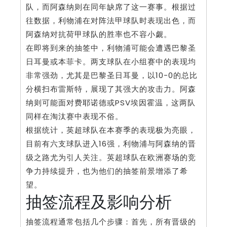
队，而阿森纳则在同年缺席了这一赛事。根据过
往数据，利物浦在对阵法甲球队时表现出色，而
阿森纳对抗荷甲球队的胜率也不容小觑。
在即将到来的抽签中，利物浦可能会遭遇巴黎圣
日耳曼或本菲卡。两支球队在小组赛中的表现均
非常强劲，尤其是巴黎圣日耳曼，以10-0的总比
分横扫布雷斯特，展现了其强大的攻击力。阿森
纳则可能面对费耶诺德或PSV埃因霍温，这两队
同样在淘汰赛中表现不俗。
根据统计，英超球队在本赛季的表现极为亮眼，
目前有六支球队进入16强，利物浦与阿森纳的晋
级之路尤为引人关注。英超球队在欧洲赛场的竞
争力持续提升，也为他们的抽签前景增添了希
望。
抽签流程及影响分析
抽签流程通常包括几个步骤：首先，所有晋级的