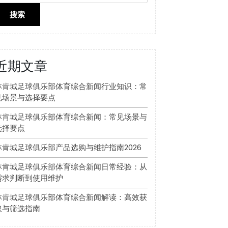
搜索
近期文章
林肯城足球俱乐部体育综合新闻行业知识：常
见场景与选择要点
林肯城足球俱乐部体育综合新闻：常见场景与
选择要点
林肯城足球俱乐部产品选购与维护指南2026
林肯城足球俱乐部体育综合新闻日常经验：从
需求判断到使用维护
林肯城足球俱乐部体育综合新闻解读：高效获
取与筛选指南