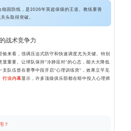
稳固防线，是2026年英超保级的王道。教练要善
死关头取得突破。
的战术竞争力
经验来看，强调压迫式防守和快速调度尤为关键。特别
更显重要。让球队保持“冷静应对”的心态，能大大降低
一支队伍曾在赛季中段开启“心理训练营”，效果立竿见
。
行业内幕
显示，许多顶级俱乐部都在暗中投入心理师
用？