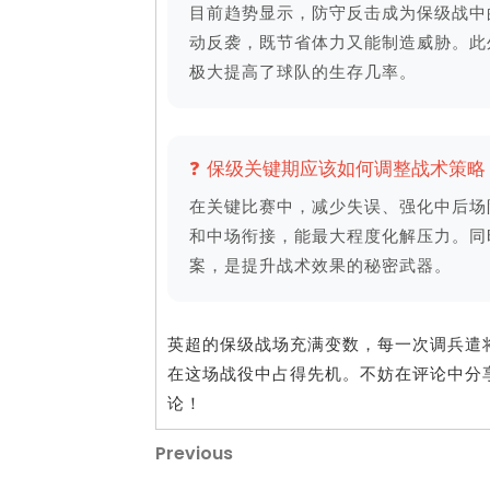
目前趋势显示，防守反击成为保级战中
动反袭，既节省体力又能制造威胁。此
极大提高了球队的生存几率。
❓ 保级关键期应该如何调整战术策略
在关键比赛中，减少失误、强化中后场
和中场衔接，能最大程度化解压力。同
案，是提升战术效果的秘密武器。
英超的保级战场充满变数，每一次调兵遣
在这场战役中占得先机。不妨在评论中分享
论！
文
Previous
Previous
Post