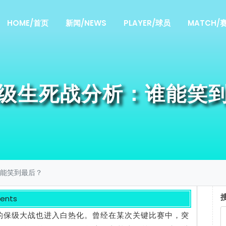
HOME/首页
新闻/NEWS
PLAYER/球员
MATCH/
级生死战分析：谁能笑
能笑到最后？
ents
的保级大战也进入白热化。曾经在某次关键比赛中，突