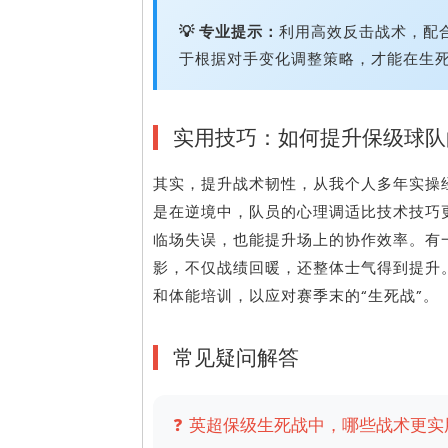
💡 专业提示：
利用高效反击战术，配合
于根据对手变化调整策略，才能在生
实用技巧：如何提升保级球队
其实，提升战术韧性，从我个人多年实操
是在逆境中，队员的心理调适比技术技巧
临场失误，也能提升场上的协作效率。有
影，不仅战绩回暖，还整体士气得到提升
和体能培训，以应对赛季末的“生死战”。
常见疑问解答
❓ 英超保级生死战中，哪些战术更实