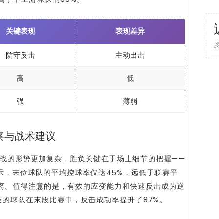
关键表现
表现差异
防守反击
主动出击
高
低
强
薄弱
察与战术建议
级战的形势更加复杂，胜负关键在于场上细节的把握——
示，末位球队的平均控球率仅达45%，远低于联赛平
距离。值得注意的是，有效的应变能力和快速反击成为逆
级的球队在末段比赛中，反击成功率提升了87%。