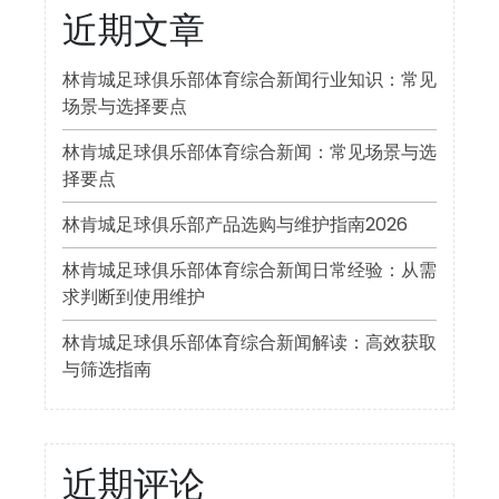
近期文章
林肯城足球俱乐部体育综合新闻行业知识：常见
场景与选择要点
林肯城足球俱乐部体育综合新闻：常见场景与选
择要点
林肯城足球俱乐部产品选购与维护指南2026
林肯城足球俱乐部体育综合新闻日常经验：从需
求判断到使用维护
林肯城足球俱乐部体育综合新闻解读：高效获取
与筛选指南
近期评论