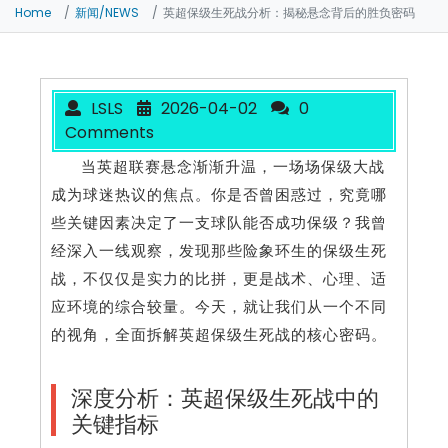
Home
新闻/NEWS
英超保级生死战分析：揭秘悬念背后的胜负密码
LSLS
2026-04-02
0
Comments
当英超联赛悬念渐渐升温，一场场保级大战
成为球迷热议的焦点。你是否曾困惑过，究竟哪
些关键因素决定了一支球队能否成功保级？我曾
经深入一线观察，发现那些险象环生的保级生死
战，不仅仅是实力的比拼，更是战术、心理、适
应环境的综合较量。今天，就让我们从一个不同
的视角，全面拆解英超保级生死战的核心密码。
深度分析：英超保级生死战中的
关键指标