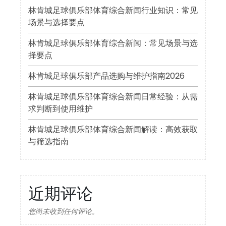
林肯城足球俱乐部体育综合新闻行业知识：常见
场景与选择要点
林肯城足球俱乐部体育综合新闻：常见场景与选
择要点
林肯城足球俱乐部产品选购与维护指南2026
林肯城足球俱乐部体育综合新闻日常经验：从需
求判断到使用维护
林肯城足球俱乐部体育综合新闻解读：高效获取
与筛选指南
近期评论
您尚未收到任何评论。