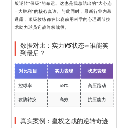
般逆转“保级”的命运。这也是我总结出的“大心态
=大胜利”的核心真谛。与此同时，最新行业内幕
透露，顶级教练都在比赛前用科学的心理调节技
术助力球员迎战终极战役。
数据对比：实力VS状态—谁能笑
到最后？
对比项目
实力表现
状态表现
控球率
58%
高压跑动
攻防转换
高效
抗压能力
真实案例：皇权之战的逆转奇迹