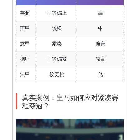
英超
中等偏上
高
西甲
较松
中
意甲
紧凑
偏高
德甲
中等偏紧
较高
法甲
较宽松
低
真实案例：皇马如何应对紧凑赛
程夺冠？