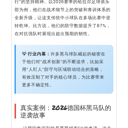
行”的坚持精神。以2026赛季的哈拉尔足球俱乐
部为例，他们在战术细节上的突破和青训体系的
全新升级，让这支传统中小球队在多场比赛中逆
转乾坤。比方说，他们的防守数据提升了87%，
在对抗强队时展现出超出预期的韧性。
💡 行业内幕：
许多黑马球队崛起的秘密在
于他们对“战术创新”的不断追求，比如采
用“人盯人”防守与区域联动结合的策略，
有效压制了对手的核心球员，为比赛带来
更多不确定性。
真实案例：2026德国杯黑马队的
逆袭故事