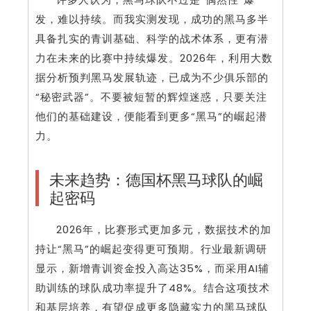
发，难以持续。而我实测发现，成功的黑马多半
具备扎实的青训基础、科学的战术体系，更有潜
力在未来的比赛中持续爆发。2026年，利用大数
据分析预判黑马发展轨迹，已成为不少俱乐部的
“秘密武器”。不要被短暂的辉煌迷惑，只要关注
他们的基础建设，便能看到更多“黑马”的崛起潜
力。
未来趋势：德国杯黑马球队的崛
起密码
2026年，比赛形式更加多元，数据技术的加
持让“黑马”的崛起变得更可预期。行业最新调研
显示，新增青训资金投入高达35%，而采用AI辅
助训练的球队成功率提升了48%。结合这项技术
和基层培养，有望促成更多隐藏实力的黑马球队