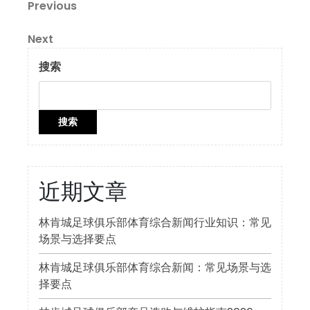
文
Previous
Previous
Post
章
Next
Next
导
Post
搜索
航
搜索
近期文章
林肯城足球俱乐部体育综合新闻行业知识：常见
场景与选择要点
林肯城足球俱乐部体育综合新闻：常见场景与选
择要点