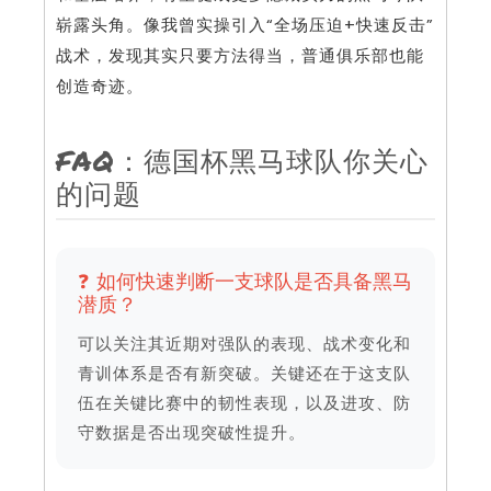
崭露头角。像我曾实操引入“全场压迫+快速反击”
战术，发现其实只要方法得当，普通俱乐部也能
创造奇迹。
FAQ：德国杯黑马球队你关心
的问题
❓ 如何快速判断一支球队是否具备黑马
潜质？
可以关注其近期对强队的表现、战术变化和
青训体系是否有新突破。关键还在于这支队
伍在关键比赛中的韧性表现，以及进攻、防
守数据是否出现突破性提升。