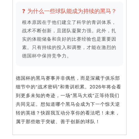
❓ 为什么一些球队能成为持续的黑马？
根本原因在于他们建立了科学的青训体系，
战术不断创新，且团队凝聚力强。此外，扎
实的体能储备和良好的比赛经验也是重要因
素。只有持续的投入和调整，才能在激烈的
德国杯中保持竞争力。
德国杯的黑马赛事并非偶然，而是深藏于俱乐部
细节中的“战术密码”和青训积累。2026年将会看
到更多未知的奇迹，一场“黑马大戏”正等待我们
共同见证。想知道哪个黑马会成为下一个惊天逆
转的英雄？快跟我互动分享你的看法吧！未来，
属于那些敢于突破、善于创新的球队！