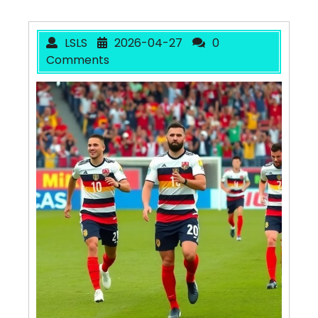
LSLS
2026-04-27
0
Comments