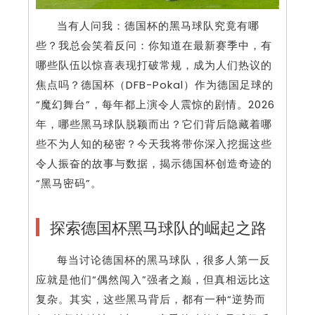
当有人问我：德国杯的黑马球队究竟有哪
些？我总会笑着反问：你知道在最新赛季中，有
哪些队伍以惊喜表现打破常规，成为人们热议的
焦点吗？德国杯（DFB-Pokal）作为德国足球的
“魔幻舞台”，每年都上演令人震惊的剧情。2026
年，哪些黑马球队脱颖而出？它们背后隐藏着哪
些不为人知的秘密？今天我将带你深入挖掘这些
令人振奋的故事与数据，揭示德国杯创造奇迹的
“黑马密码”。
探索德国杯黑马球队的崛起之路
每当讨论德国杯的黑马球队，很多人第一反
应就是他们“偶然闯入”强者之巅，但真相远比这
复杂。其实，这些黑马背后，都有一种“逆势而