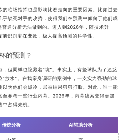
练的临场指挥也是影响比赛走向的重要因素。比如过去
几乎锁死对手的攻势，使得我们在预测中倾向于他们成
是普通分析无法做到的。进入到2026年，随技术升
队提前识别潜在变数，极大提高预测的科学性。
杯的预测？
点，但同样也隐藏着“坑”。事实上，有些球队为了迷惑
位“放水”。在我亲身调研的案例中，一支实力强劲的球
测以为他们会爆冷，却被结果狠狠打脸。对此，唯一能
至参考一些行业内幕。2026年，内幕线索变得更加
测中占得先机。
传统分析
AI辅助分析