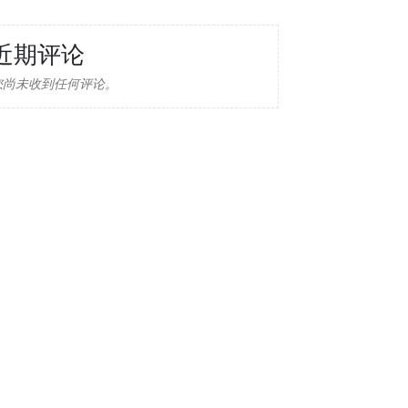
近期评论
您尚未收到任何评论。