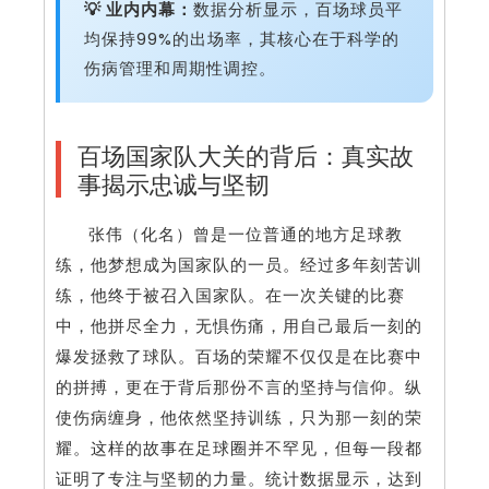
💡 业内内幕：
数据分析显示，百场球员平
均保持99%的出场率，其核心在于科学的
伤病管理和周期性调控。
百场国家队大关的背后：真实故
事揭示忠诚与坚韧
张伟（化名）曾是一位普通的地方足球教
练，他梦想成为国家队的一员。经过多年刻苦训
练，他终于被召入国家队。在一次关键的比赛
中，他拼尽全力，无惧伤痛，用自己最后一刻的
爆发拯救了球队。百场的荣耀不仅仅是在比赛中
的拼搏，更在于背后那份不言的坚持与信仰。纵
使伤病缠身，他依然坚持训练，只为那一刻的荣
耀。这样的故事在足球圈并不罕见，但每一段都
证明了专注与坚韧的力量。统计数据显示，达到