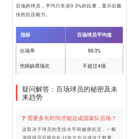
百场的球员，平均只失误0.3%的比赛，显示出极
佳的抗压能力。
指标
百场球员平均值
出场率
99.3%
伤病缺席场次
不超过4场
疑问解答：百场球员的秘密及未
来趋势
❓ 需要多长时间才能达成国家队百场？
这取决于球员的竞技水平和健康状况，一般
顶级球员可能在8-12年左右达成这个数量。