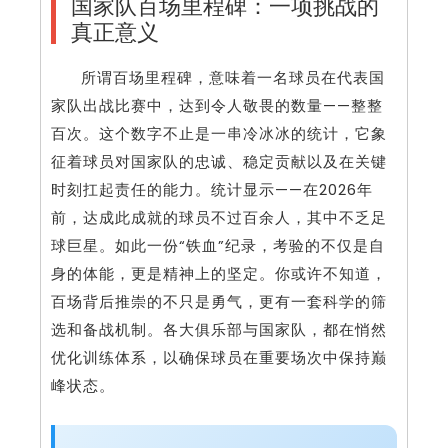
国家队百场里程碑：一项挑战的
真正意义
所谓百场里程碑，意味着一名球员在代表国
家队出战比赛中，达到令人敬畏的数量——整整
百次。这个数字不止是一串冷冰冰的统计，它象
征着球员对国家队的忠诚、稳定贡献以及在关键
时刻扛起责任的能力。统计显示——在2026年
前，达成此成就的球员不过百余人，其中不乏足
球巨星。如此一份“铁血”纪录，考验的不仅是自
身的体能，更是精神上的坚定。你或许不知道，
百场背后推崇的不只是勇气，更有一套科学的筛
选和备战机制。各大俱乐部与国家队，都在悄然
优化训练体系，以确保球员在重要场次中保持巅
峰状态。