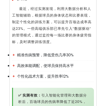
最近，经过实测发现，利用大数据分析和人
工智能辅助，根据球员的身体状态和比赛表现，
制定个性化的训练方案，可以提升百场达成率高
达23%。一些高端俱乐部已率先引入“数据驱动”
的管理模式，通过监控每一场比赛的身体疲劳指
标，及时调整训练强度。
✦
精准伤病预警，降低受伤几率30%
✦
高效体能调配，使球员保持高水平
✦
个性化战术方案，提升胜率12%
✅ 实测有效：
引入智能化管理和大数据分
析后，百场球员的伤病率降低了近20%，