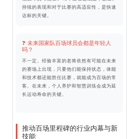
持续的表现和对于比赛的高适应性，是快速
达标的关键。
❓ 未来国家队百场球员会都是年轻人
吗？
不一定。经验丰富的老将依然有可能在未来
的赛场上出现，只要他们能保持状态，体能
和技术都还能胜任比赛，就能成为百场的常
客。在未来，个人养护和智慧训练会成为延
长运动寿命的关键。
推动百场里程碑的行业内幕与新
技能