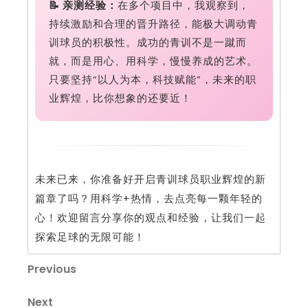
📝 亲测经验：
在多个项目中，我观察到，
持续激励和合理的晋升路径，能极大调动青
训球员的积极性。成功的青训不是一蹴而
就，而是用心、用科学，慢慢养成的艺术。
只要坚持“以人为本，科技赋能”，未来的职
业辉煌，比你想象的还要近！
未来已来，你准备好开启青训球员职业辉煌的新
篇章了吗？用科学+热情，去点亮每一颗年轻的
心！欢迎留言分享你的观点和经验，让我们一起
探索足球的无限可能！
文
Previous
Previous
Post
章
Next
Next