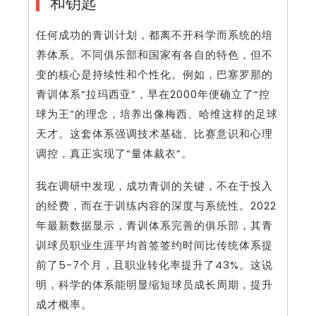
和钥匙
任何成功的青训计划，都离不开科学而系统的培
养体系。不同俱乐部和国家有各自的特色，但不
变的核心是持续性和个性化。例如，巴塞罗那的
青训体系“拉玛西亚”，早在2000年便确立了“控
球为王”的理念，培养出像梅西、哈维这样的足球
天才。这套体系强调技术基础、比赛意识和心理
调控，真正实现了“量体裁衣”。
我在调研中发现，成功青训的关键，不在于投入
的经费，而在于训练内容的深度与系统性。2022
年最新数据显示，青训体系完善的俱乐部，其青
训球员职业生涯平均首签签约时间比传统体系提
前了5-7个月，且职业转化率提升了43%。这说
明，科学的体系能明显缩短球员成长周期，提升
成才概率。