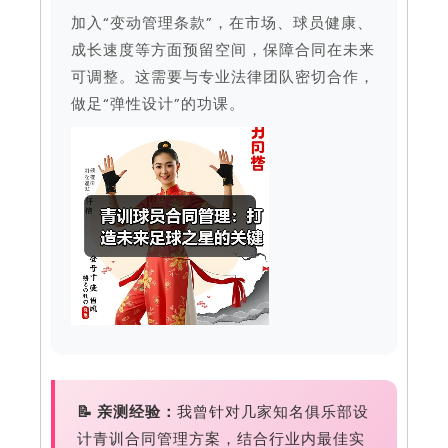
加入“变动管理条款”，在市场、球员健康、
成长速度等方面预留空间，保障合同在未来
可调整。这需要与专业法律团队密切合作，
做足“弹性设计”的功课。
📝 亲测经验：
我曾针对几家知名俱乐部设
计青训合同管理方案，结合行业内最佳实