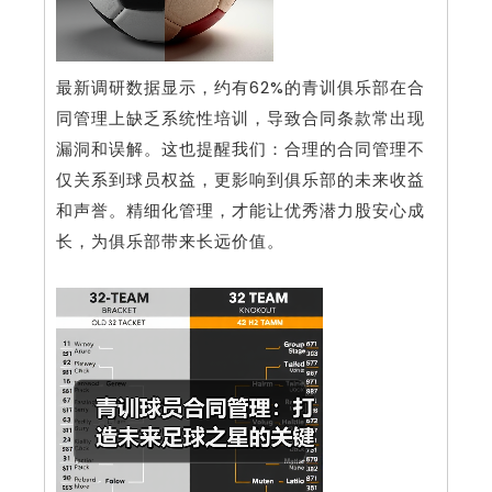
最新调研数据显示，约有62%的青训俱乐部在合
同管理上缺乏系统性培训，导致合同条款常出现
漏洞和误解。这也提醒我们：合理的合同管理不
仅关系到球员权益，更影响到俱乐部的未来收益
和声誉。精细化管理，才能让优秀潜力股安心成
长，为俱乐部带来长远价值。