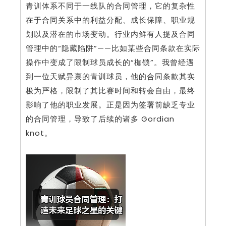
青训体系不同于一线队的合同管理，它的复杂性
在于合同关系中的利益分配、成长保障、职业规
划以及潜在的市场变动。行业内鲜有人提及合同
管理中的“隐藏陷阱”——比如某些合同条款在实际
操作中变成了限制球员成长的“枷锁”。我曾经遇
到一位天赋异禀的青训球员，他的合同条款其实
极为严格，限制了其比赛时间和转会自由，最终
影响了他的职业发展。正是因为签署前缺乏专业
的合同管理，导致了后续的诸多 Gordian
knot。