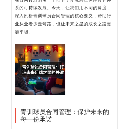
系的可持续发展。今天，让我们用不同的角度，
深入剖析青训球员合同管理的核心要义，帮助行
业从业者少走弯路，也让未来之星的成长之路更
加平坦。
青训球员合同管理：保护未来的
每一份承诺