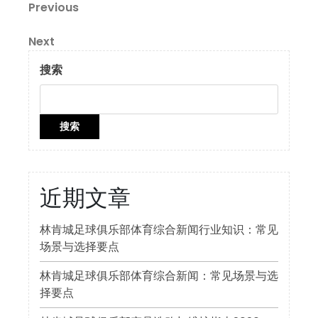
文
Previous
Previous
Post
章
Next
Next
导
Post
搜索
航
搜索
近期文章
林肯城足球俱乐部体育综合新闻行业知识：常见
场景与选择要点
林肯城足球俱乐部体育综合新闻：常见场景与选
择要点